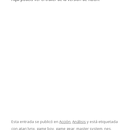
Esta entrada se publicó en
Acción
,
Análisis
y está etiquetada
con
atari lynx
,
game boy
,
game gear
,
master system
,
nes
,