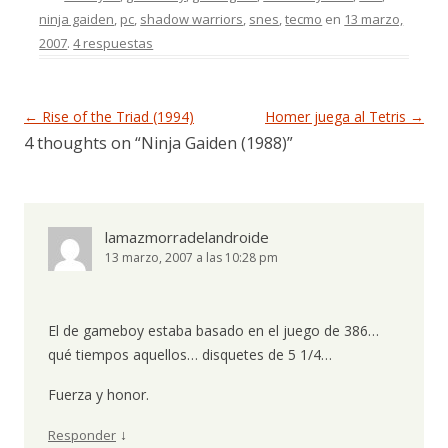
ninja gaiden
,
pc
,
shadow warriors
,
snes
,
tecmo
en
13 marzo,
2007
.
4 respuestas
Navegación de entradas
←
Rise of the Triad (1994)
Homer juega al Tetris
→
4 thoughts on “
Ninja Gaiden (1988)
”
lamazmorradelandroide
13 marzo, 2007 a las 10:28 pm
El de gameboy estaba basado en el juego de 386…
qué tiempos aquellos… disquetes de 5 1/4…
Fuerza y honor.
↓
Responder