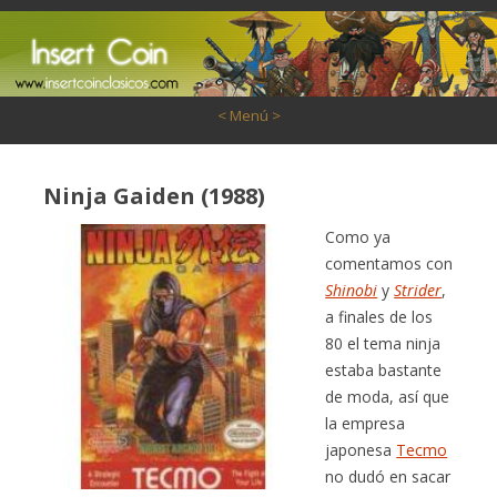
Saltar al contenido
< Menú >
Ninja Gaiden (1988)
Como ya
comentamos con
Shinobi
y
Strider
,
a finales de los
80 el tema ninja
estaba bastante
de moda, así que
la empresa
japonesa
Tecmo
no dudó en sacar