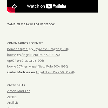
TAMBIÉN ME PASO POR FACEBOOK
COMENTARIOS RECIENTES
homedesignai
en
Spyro the Dragon (1998)
bowie
en
Ángel Nieto Pole 500 (1990)
qp924
en
Dráscula (1996)
bowie 2674
en
Ángel Nieto Pole 500 (1990)
Carlos Martínez
en
Ángel Nieto Pole 500 (1990)
CATEGORÍAS
A toda Máquina
Acción
Análisis