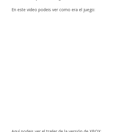
En este video podeis ver como era el juego:
Aquí podeis ver el trailer de la versión de XBOX: