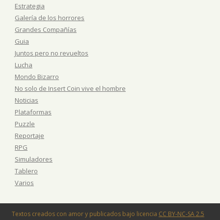
Estrategia
Galería de los horrores
Grandes Compañías
Guia
Juntos pero no revueltos
Lucha
Mondo Bizarro
No solo de Insert Coin vive el hombre
Noticias
Plataformas
Puzzle
Reportaje
RPG
Simuladores
Tablero
Varios
Textos creados con amor y publicados bajo licencia
CC BY-NC-SA 2.5