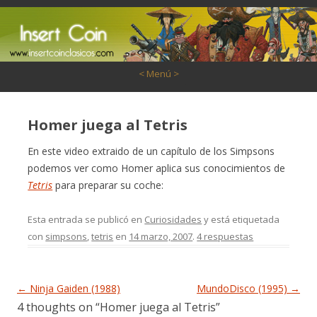
Saltar al contenido
< Menú >
Homer juega al Tetris
En este video extraido de un capítulo de los Simpsons
podemos ver como Homer aplica sus conocimientos de
Tetris
para preparar su coche:
Esta entrada se publicó en
Curiosidades
y está etiquetada
con
simpsons
,
tetris
en
14 marzo, 2007
.
4 respuestas
Navegación de entradas
←
Ninja Gaiden (1988)
MundoDisco (1995)
→
4 thoughts on “
Homer juega al Tetris
”