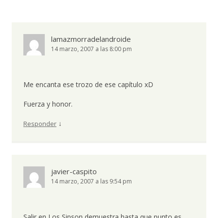
lamazmorradelandroide
14 marzo, 2007 a las 8:00 pm
Me encanta ese trozo de ese capítulo xD
Fuerza y honor.
↓
Responder
javier-caspito
14 marzo, 2007 a las 9:54 pm
Salir en Los Sipson demuestra hasta que punto es