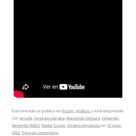
Esta entrada se publicó en
Acción
,
Análisis
y está etiquetada
con
arcade
,
hirokazu tanaka
,
Masayuki Uemura
,
nintendo
,
Nintendo R&D2
,
Radar Scope
,
shigeru miyamoto
en
10 junio,
2022
.
Deja un comentario