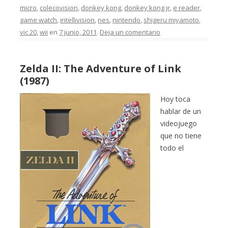
micro
,
colecovision
,
donkey kong
,
donkey kong jr
,
e reader
,
game watch
,
intellivision
,
nes
,
nintendo
,
shigeru miyamoto
,
vic 20
,
wii
en
7 junio, 2011
.
Deja un comentario
Zelda II: The Adventure of Link
(1987)
Hoy toca
hablar de un
videojuego
que no tiene
todo el