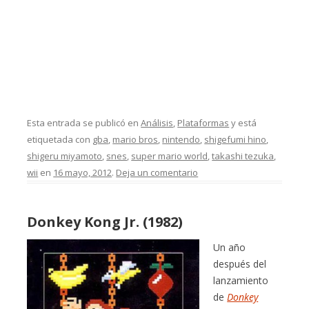
Esta entrada se publicó en
Análisis
,
Plataformas
y está
etiquetada con
gba
,
mario bros
,
nintendo
,
shigefumi hino
,
shigeru miyamoto
,
snes
,
super mario world
,
takashi tezuka
,
wii
en
16 mayo, 2012
.
Deja un comentario
Donkey Kong Jr. (1982)
Un año
después del
lanzamiento
de
Donkey