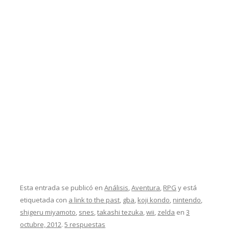
Esta entrada se publicó en
Análisis
,
Aventura
,
RPG
y está
etiquetada con
a link to the past
,
gba
,
koji kondo
,
nintendo
,
shigeru miyamoto
,
snes
,
takashi tezuka
,
wii
,
zelda
en
3
octubre, 2012
.
5 respuestas