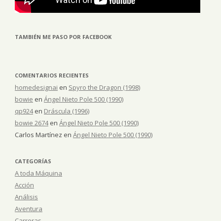
TAMBIÉN ME PASO POR FACEBOOK
COMENTARIOS RECIENTES
homedesignai
en
Spyro the Dragon (1998)
bowie
en
Ángel Nieto Pole 500 (1990)
qp924
en
Dráscula (1996)
bowie 2674
en
Ángel Nieto Pole 500 (1990)
Carlos Martínez
en
Ángel Nieto Pole 500 (1990)
CATEGORÍAS
A toda Máquina
Acción
Análisis
Aventura
Carreras