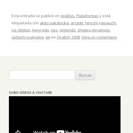
Esta entrada se publicó en
Análisis
,
Plataformas
y está
etiquetada con
akito nakatsuka
,
arcade
,
hiroshi yamauchi
,
ice climber
,
kenji miki
,
nes
,
nintendo
,
shigeru miyamoto
,
tadashi sugiyama
,
wii
en
24 abril, 2008
.
Deja un comentario
Buscar:
SUBO VÍDEOS A YOUTUBE