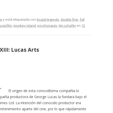
je
y está etiquetada con
brutal legends
,
double fine
,
full
ucasfilm
,
monkey island
,
psychonauts
,
tim schafer
en
12
III: Lucas Arts
El origen de esta conocidísima compañía lo
añía productora de George Lucas la fundara bajo el
mes Ltd. La intención del conocido productor era
retenimiento aparte del cine, por lo que rápidamente