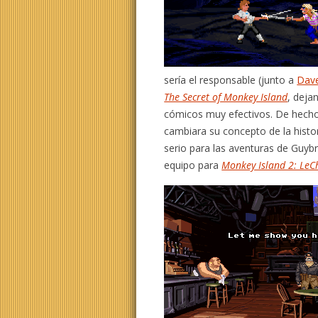
sería el responsable (junto a
Dav
The Secret of Monkey Island
, deja
cómicos muy efectivos. De hecho,
cambiara su concepto de la histo
serio para las aventuras de Guy
equipo para
Monkey Island 2: LeC