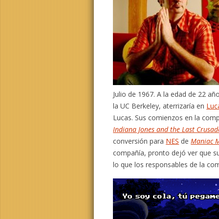
Julio de 1967. A la edad de 22 añ
la UC Berkeley, aterrizaría en
Luc
Lucas. Sus comienzos en la compa
Indiana Jones and the Last Crusad
conversión para
NES
de
Maniac 
compañía, pronto dejó ver que su 
lo que los responsables de la com