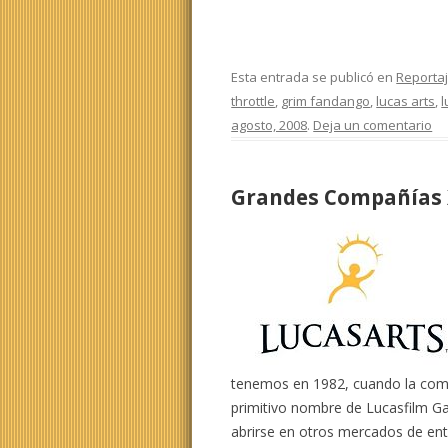
Esta entrada se publicó en
Reporta
throttle
,
grim fandango
,
lucas arts
,
l
agosto, 2008
.
Deja un comentario
Grandes Compañías X
tenemos en 1982, cuando la comp
primitivo nombre de Lucasfilm Ga
abrirse en otros mercados de ent