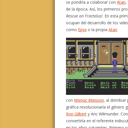
se pondría a colaborar con
Atari
,
de la época. Así, los primeros pr
Rescue on Fractalus!
. En esta pri
ocupan del desarrollo de los vide
como
Epyx
o la propia
Atari
.
con
Maniac Mansion
, al distribu
gráfica revolucionaría el género
Ron Gilbert
y Aric Wilmunder. Con 
convertiría en el referente indisc
en los años siguientes. Primero s