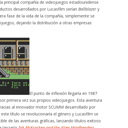
 la principal compañía de videojuegos estadounidense
oductos desarrollados por Lucasfilm serían
Ballblazer
y
mera fase de la vida de la compañía, simplemente se
ojuegos, dejando la distribución a otras empresas
El punto de inflexión llegaría en 1987
ir por primera vez sus propios videojuegos. Esta aventura
 gracias al innovador motor SCUMM desarrollado por
este título se revolucionaría el género y Lucasfilm se
utible de las aventuras gráficas, lanzando títulos exitoso
e lanzaría
Zak McKracken and the Alien Mindbenders
,