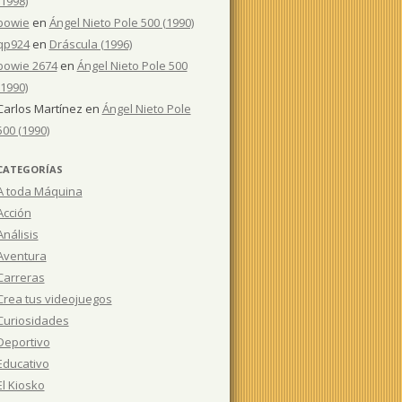
(1998)
bowie
en
Ángel Nieto Pole 500 (1990)
qp924
en
Dráscula (1996)
bowie 2674
en
Ángel Nieto Pole 500
(1990)
Carlos Martínez
en
Ángel Nieto Pole
500 (1990)
CATEGORÍAS
A toda Máquina
Acción
Análisis
Aventura
Carreras
Crea tus videojuegos
Curiosidades
Deportivo
Educativo
El Kiosko