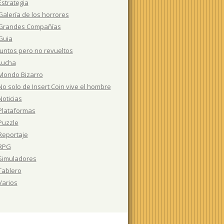
Estrategia
Galería de los horrores
Grandes Compañías
Guia
Juntos pero no revueltos
Lucha
Mondo Bizarro
No solo de Insert Coin vive el hombre
Noticias
Plataformas
Puzzle
Reportaje
RPG
Simuladores
Tablero
Varios