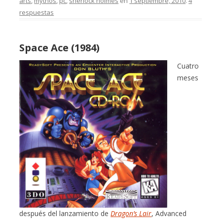
arts
,
mythos
,
pc
,
sherlock holmes
en
1 septiembre, 2010
.
4
respuestas
Space Ace (1984)
Cuatro
meses
después del lanzamiento de
Dragon’s Lair
, Advanced