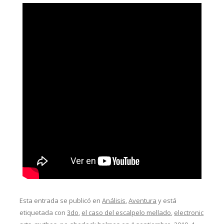
Esta entrada se publicó en
Análisis
,
Aventura
y está
etiquetada con
3do
,
el caso del escalpelo mellado
,
electronic