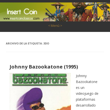
Saltar al contenido
< Menú >
ARCHIVO DE LA ETIQUETA:
3DO
Johnny Bazookatone (1995)
Johnny
Bazookatone
es un
videojuego de
plataformas
desarrollado