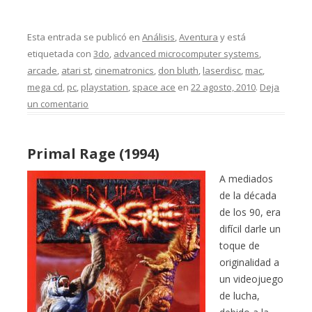
Esta entrada se publicó en
Análisis
,
Aventura
y está
etiquetada con
3do
,
advanced microcomputer systems
,
arcade
,
atari st
,
cinematronics
,
don bluth
,
laserdisc
,
mac
,
mega cd
,
pc
,
playstation
,
space ace
en
22 agosto, 2010
.
Deja
un comentario
Primal Rage (1994)
A mediados
de la década
de los 90, era
difícil darle un
toque de
originalidad a
un videojuego
de lucha,