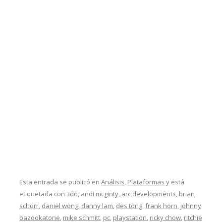
Esta entrada se publicó en
Análisis
,
Plataformas
y está
etiquetada con
3do
,
andi mcginty
,
arc developments
,
brian
schorr
,
daniel wong
,
danny lam
,
des tong
,
frank horn
,
johnny
bazookatone
,
mike schmitt
,
pc
,
playstation
,
ricky chow
,
ritchie