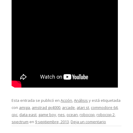
Esta entrada se publicó en
Acción
,
Análisis
y está etiquetada
con
amiga
,
amstrad gx4000
,
arcade
,
atari st
,
commodore 64
,
cpc
,
data east
,
game boy
,
nes
,
ocean
,
robocop
,
robocop 2
,
spectrum
en
9 septiembre, 2013
.
Deja un comentario