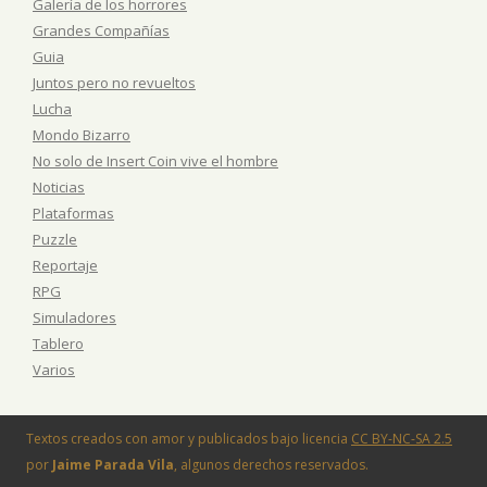
Galería de los horrores
Grandes Compañías
Guia
Juntos pero no revueltos
Lucha
Mondo Bizarro
No solo de Insert Coin vive el hombre
Noticias
Plataformas
Puzzle
Reportaje
RPG
Simuladores
Tablero
Varios
Textos creados con amor y publicados bajo licencia
CC BY-NC-SA 2.5
por
Jaime Parada Vila
, algunos derechos reservados.