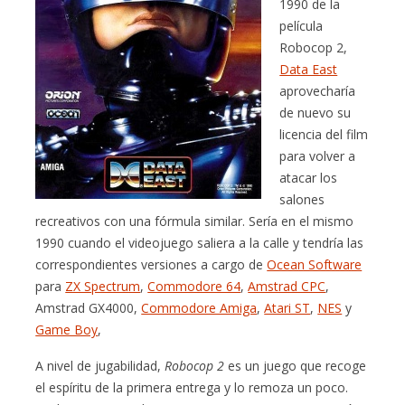
1990 de la
película
Robocop 2,
Data East
aprovecharía
de nuevo su
licencia del film
para volver a
atacar los
salones
recreativos con una fórmula similar. Sería en el mismo
1990 cuando el videojuego saliera a la calle y tendría las
correspondientes versiones a cargo de
Ocean Software
para
ZX Spectrum
,
Commodore 64
,
Amstrad CPC
,
Amstrad GX4000,
Commodore Amiga
,
Atari ST
,
NES
y
Game Boy
,
A nivel de jugabilidad,
Robocop 2
es un juego que recoge
el espíritu de la primera entrega y lo remoza un poco.