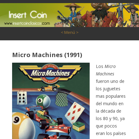
Saltar al contenido
< Menú >
Micro Machines (1991)
Los
Micro
Machines
fueron uno de
los juguetes
mas populares
del mundo en
la década de
los 80 y 90, ya
que pocos
eran los países