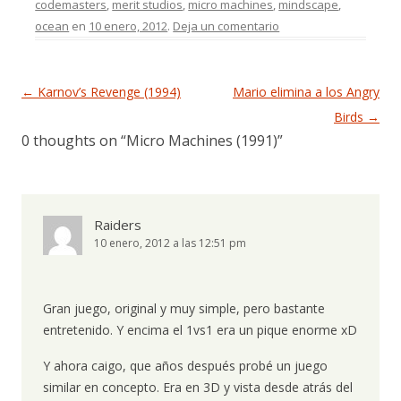
codemasters
,
merit studios
,
micro machines
,
mindscape
,
ocean
en
10 enero, 2012
.
Deja un comentario
Navegación de entradas
←
Karnov’s Revenge (1994)
Mario elimina a los Angry
Birds
→
0 thoughts on “
Micro Machines (1991)
”
Raiders
10 enero, 2012 a las 12:51 pm
Gran juego, original y muy simple, pero bastante
entretenido. Y encima el 1vs1 era un pique enorme xD
Y ahora caigo, que años después probé un juego
similar en concepto. Era en 3D y vista desde atrás del