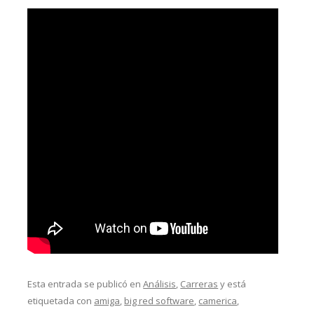
Esta entrada se publicó en
Análisis
,
Carreras
y está
etiquetada con
amiga
,
big red software
,
camerica
,