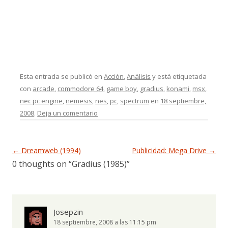
Esta entrada se publicó en
Acción
,
Análisis
y está etiquetada
con
arcade
,
commodore 64
,
game boy
,
gradius
,
konami
,
msx
,
nec pc engine
,
nemesis
,
nes
,
pc
,
spectrum
en
18 septiembre,
2008
.
Deja un comentario
Navegación de entradas
←
Dreamweb (1994)
Publicidad: Mega Drive
→
0 thoughts on “
Gradius (1985)
”
Josepzin
18 septiembre, 2008 a las 11:15 pm