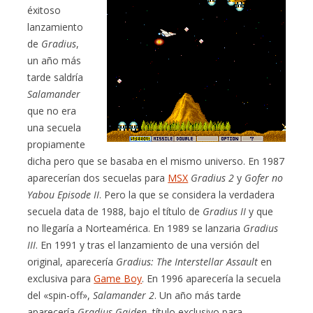
éxitoso
lanzamiento
de
Gradius
,
un año más
tarde saldría
Salamander
que no era
una secuela
propiamente
dicha pero que se basaba en el mismo universo. En 1987
aparecerían dos secuelas para
MSX
Gradius 2
y
Gofer no
Yabou Episode II
. Pero la que se considera la verdadera
secuela data de 1988, bajo el título de
Gradius II
y que
no llegaría a Norteamérica. En 1989 se lanzaria
Gradius
III
. En 1991 y tras el lanzamiento de una versión del
original, aparecería
Gradius: The Interstellar Assault
en
exclusiva para
Game Boy
. En 1996 aparecería la secuela
del «spin-off»,
Salamander 2
. Un año más tarde
aparecería
Gradius Gaiden
, título exclusivo para