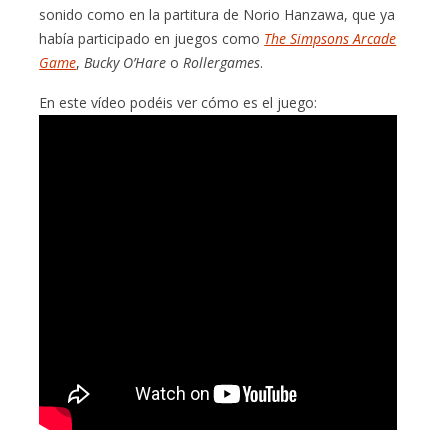
sonido como en la partitura de Norio Hanzawa, que ya
había participado en juegos como
The Simpsons Arcade
Game
,
Bucky O’Hare
o
Rollergames
.
En este vídeo podéis ver cómo es el juego: