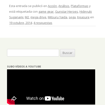
Esta entrada se publicó en
Acción
,
Análisis
,
Plataformas
y
está etiquetada con
game gear
,
Gunstar Heroes
,
Hideyuki
Suganami
,
M2
,
mega drive
,
Mitsuru Yaida
,
sega
,
treasure
en
19 octubre, 2014
.
4 respuestas
Buscar:
SUBO VÍDEOS A YOUTUBE