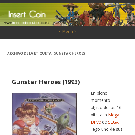
Saltar al contenido
< Menú >
ARCHIVO DE LA ETIQUETA:
GUNSTAR HEROES
Gunstar Heroes (1993)
En pleno
momento
álgido de los 16
bits, a la
Mega
Drive
de
SEGA
llegó uno de sus