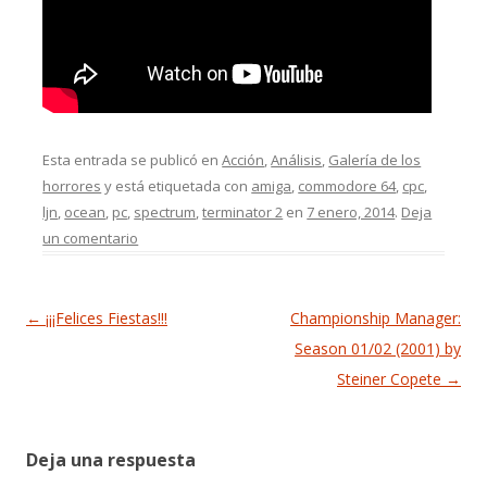
Esta entrada se publicó en
Acción
,
Análisis
,
Galería de los
horrores
y está etiquetada con
amiga
,
commodore 64
,
cpc
,
ljn
,
ocean
,
pc
,
spectrum
,
terminator 2
en
7 enero, 2014
.
Deja
un comentario
Navegación de entradas
←
¡¡¡Felices Fiestas!!!
Championship Manager:
Season 01/02 (2001) by
Steiner Copete
→
Deja una respuesta