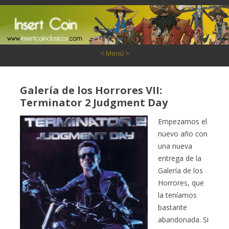
Saltar al contenido
< Menú >
Galería de los Horrores VII:
Terminator 2 Judgment Day
Empezamos el
nuevo año con
una nueva
entrega de la
Galería de los
Horrores, que
la teníamos
bastante
abandonada. Si