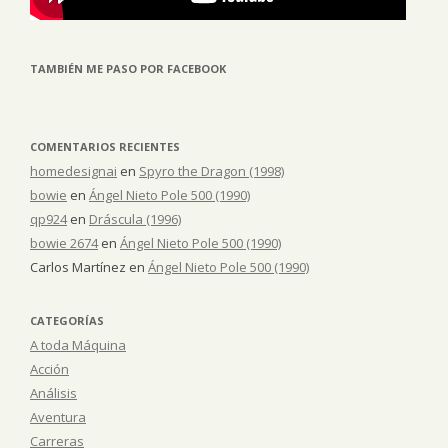
TAMBIÉN ME PASO POR FACEBOOK
COMENTARIOS RECIENTES
homedesignai
en
Spyro the Dragon (1998)
bowie
en
Ángel Nieto Pole 500 (1990)
qp924
en
Dráscula (1996)
bowie 2674
en
Ángel Nieto Pole 500 (1990)
Carlos Martínez
en
Ángel Nieto Pole 500 (1990)
CATEGORÍAS
A toda Máquina
Acción
Análisis
Aventura
Carreras