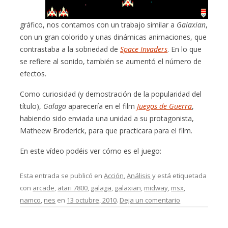
gráfico, nos contamos con un trabajo similar a
Galaxian
,
con un gran colorido y unas dinámicas animaciones, que
contrastaba a la sobriedad de
Space Invaders
. En lo que
se refiere al sonido, también se aumentó el número de
efectos.
Como curiosidad (y demostración de la popularidad del
título),
Galaga
aparecería en el film
Juegos de Guerra
,
habiendo sido enviada una unidad a su protagonista,
Matheew Broderick, para que practicara para el film.
En este vídeo podéis ver cómo es el juego:
Esta entrada se publicó en
Acción
,
Análisis
y está etiquetada
con
arcade
,
atari 7800
,
galaga
,
galaxian
,
midway
,
msx
,
namco
,
nes
en
13 octubre, 2010
.
Deja un comentario