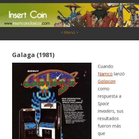
Saltar al contenido
< Menú >
Galaga (1981)
Cuando
Namco
lanzó
Galaxian
como
respuesta a
Space
Invaders
, sus
resultados
fueron más
que