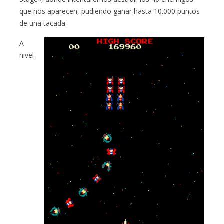
que nos aparecen, pudiendo ganar hasta 10.000 puntos
de una tacada.
A
nivel