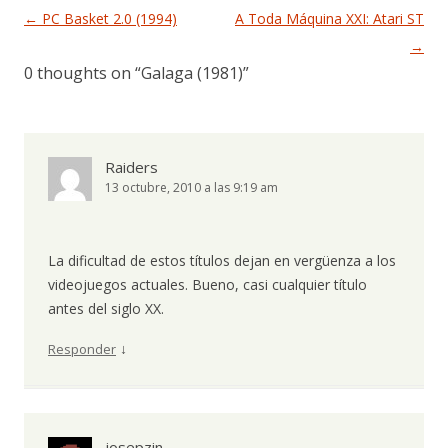
Navegación de entradas
←
PC Basket 2.0 (1994)
A Toda Máquina XXI: Atari ST
→
0 thoughts on “
Galaga (1981)
”
Raiders
13 octubre, 2010 a las 9:19 am
La dificultad de estos títulos dejan en vergüenza a los
videojuegos actuales. Bueno, casi cualquier título
antes del siglo XX.
↓
Responder
josepzin