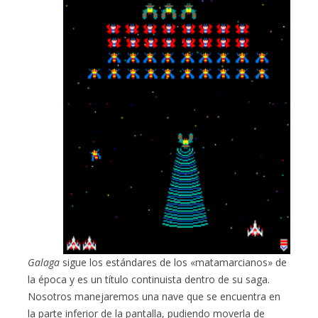
Galaga
sigue los estándares de los «matamarcianos» de
la época y es un título continuista dentro de su saga.
Nosotros manejaremos una nave que se encuentra en
la parte inferior de la pantalla, pudiendo moverla de