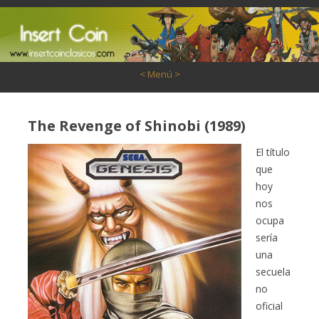
Saltar al contenido
< Menú >
The Revenge of Shinobi (1989)
El título
que
hoy
nos
ocupa
sería
una
secuela
no
oficial