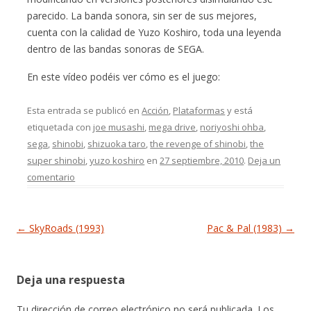
parecido. La banda sonora, sin ser de sus mejores,
cuenta con la calidad de Yuzo Koshiro, toda una leyenda
dentro de las bandas sonoras de SEGA.
En este vídeo podéis ver cómo es el juego:
Esta entrada se publicó en
Acción
,
Plataformas
y está
etiquetada con
joe musashi
,
mega drive
,
noriyoshi ohba
,
sega
,
shinobi
,
shizuoka taro
,
the revenge of shinobi
,
the
super shinobi
,
yuzo koshiro
en
27 septiembre, 2010
.
Deja un
comentario
Navegación de entradas
←
SkyRoads (1993)
Pac & Pal (1983)
→
Deja una respuesta
Tu dirección de correo electrónico no será publicada.
Los