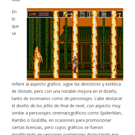
En
lo
que
se
refiere al aspecto gráfico, sigue las directrices y estética
de
Shinobi
, pero con una notable mejora en el diseño,
tanto de escenarios como de personajes. Cabe destacar
el diseño de los jefes de final de nivel, con aspecto muy
similar a personajes cinematográficos como SpiderMan,
Rambo o Godzilla, en ocasiones para promocionar
ciertas licencias, pero cuyos gráficos se fueron
modificando en versiones posteriores disimulando ese