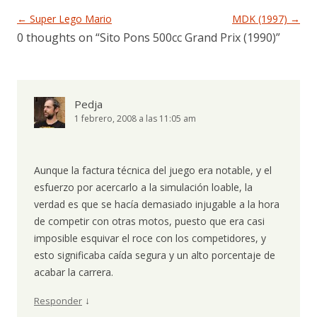
Navegación de entradas
←
Super Lego Mario
MDK (1997)
→
0 thoughts on “
Sito Pons 500cc Grand Prix (1990)
”
Pedja
1 febrero, 2008 a las 11:05 am
Aunque la factura técnica del juego era notable, y el
esfuerzo por acercarlo a la simulación loable, la
verdad es que se hacía demasiado injugable a la hora
de competir con otras motos, puesto que era casi
imposible esquivar el roce con los competidores, y
esto significaba caída segura y un alto porcentaje de
acabar la carrera.
↓
Responder