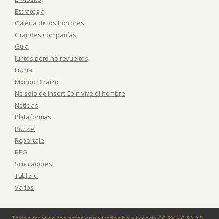
Estrategia
Galería de los horrores
Grandes Compañías
Guia
Juntos pero no revueltos
Lucha
Mondo Bizarro
No solo de Insert Coin vive el hombre
Noticias
Plataformas
Puzzle
Reportaje
RPG
Simuladores
Tablero
Varios
Textos creados con amor y publicados bajo licencia
CC BY-NC-SA 2.5