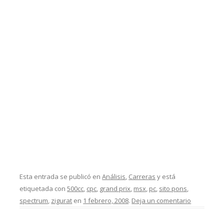
Esta entrada se publicó en
Análisis
,
Carreras
y está
etiquetada con
500cc
,
cpc
,
grand prix
,
msx
,
pc
,
sito pons
,
spectrum
,
zigurat
en
1 febrero, 2008
.
Deja un comentario