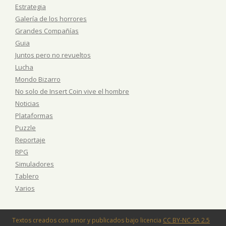
Estrategia
Galería de los horrores
Grandes Compañías
Guia
Juntos pero no revueltos
Lucha
Mondo Bizarro
No solo de Insert Coin vive el hombre
Noticias
Plataformas
Puzzle
Reportaje
RPG
Simuladores
Tablero
Varios
Textos creados con amor y publicados bajo licencia
CC BY-NC-SA 2.5