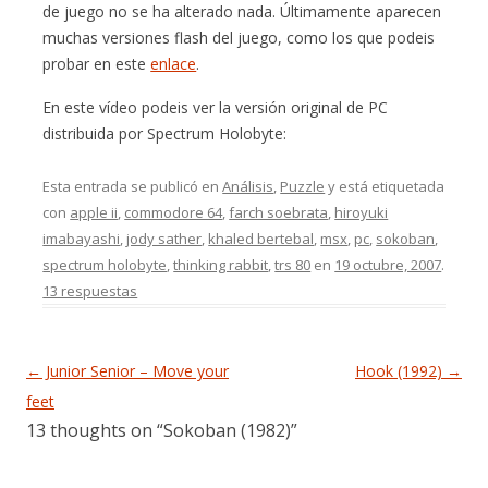
de juego no se ha alterado nada. Últimamente aparecen
muchas versiones flash del juego, como los que podeis
probar en este
enlace
.
En este vídeo podeis ver la versión original de PC
distribuida por Spectrum Holobyte:
Esta entrada se publicó en
Análisis
,
Puzzle
y está etiquetada
con
apple ii
,
commodore 64
,
farch soebrata
,
hiroyuki
imabayashi
,
jody sather
,
khaled bertebal
,
msx
,
pc
,
sokoban
,
spectrum holobyte
,
thinking rabbit
,
trs 80
en
19 octubre, 2007
.
13 respuestas
Navegación de entradas
←
Junior Senior – Move your
Hook (1992)
→
feet
13 thoughts on “
Sokoban (1982)
”