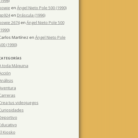
(1998)
bowie
en
Ángel Nieto Pole 500 (1990)
qp924
en
Dráscula (1996)
bowie 2674
en
Ángel Nieto Pole 500
(1990)
Carlos Martínez
en
Ángel Nieto Pole
500 (1990)
CATEGORÍAS
A toda Máquina
Acción
Análisis
Aventura
Carreras
Crea tus videojuegos
Curiosidades
Deportivo
Educativo
El Kiosko