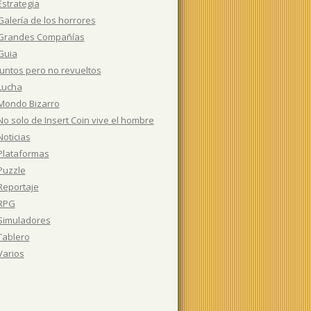
Estrategia
Galería de los horrores
Grandes Compañías
Guia
Juntos pero no revueltos
Lucha
Mondo Bizarro
No solo de Insert Coin vive el hombre
Noticias
Plataformas
Puzzle
Reportaje
RPG
Simuladores
Tablero
Varios