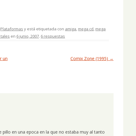
,
Plataformas
y está etiquetada con
amiga
,
mega cd
,
mega
 tales
en
6 junio, 2007
.
6 respuestas
r un
Comix Zone (1995)
→
me pillo en una epoca en la que no estaba muy al tanto