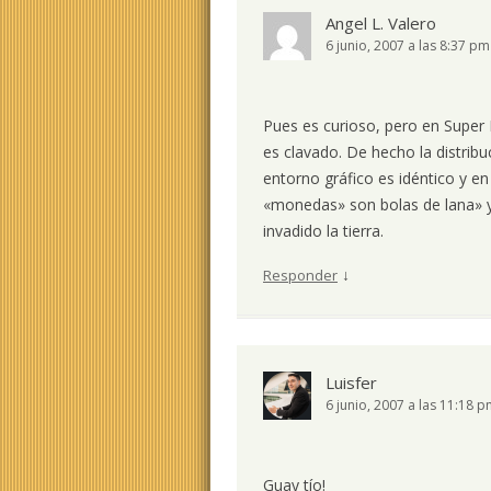
Angel L. Valero
6 junio, 2007 a las 8:37 pm
Pues es curioso, pero en Super
es clavado. De hecho la distribu
entorno gráfico es idéntico y en
«monedas» son bolas de lana» y
invadido la tierra.
↓
Responder
Luisfer
6 junio, 2007 a las 11:18 
Guay tío!