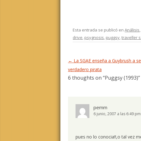
Esta entrada se publicó en
Análisis
drive
,
psygnosis
,
puggsy
,
traveller s
Navegación de entradas
←
La SGAE enseña a Guybrush a se
verdadero pirata
6 thoughts on “
Puggsy (1993)
”
pemm
6 junio, 2007 a las 6:49 pm
pues no lo conocia!!,o tal vez 