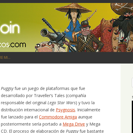
Saltar al contenido
RE MI…
Puggsy
fue un juego de plataformas que fue
desarrollado por Traveller’s Tales (compañía
responsable del original
Lego Star Wars
) y tuvo la
distribución internacional de
Psygnosis
. Inicialmente
fue lanzado para el
Commodore Amiga
aunque
posteriormente sería portado a
Mega Drive
y Mega
CD. El proceso de elaboración de
Puggsy
fue bastante