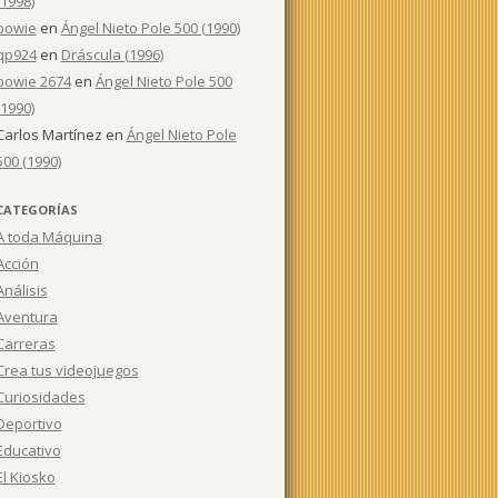
(1998)
bowie
en
Ángel Nieto Pole 500 (1990)
qp924
en
Dráscula (1996)
bowie 2674
en
Ángel Nieto Pole 500
(1990)
Carlos Martínez
en
Ángel Nieto Pole
500 (1990)
CATEGORÍAS
A toda Máquina
Acción
Análisis
Aventura
Carreras
Crea tus videojuegos
Curiosidades
Deportivo
Educativo
El Kiosko