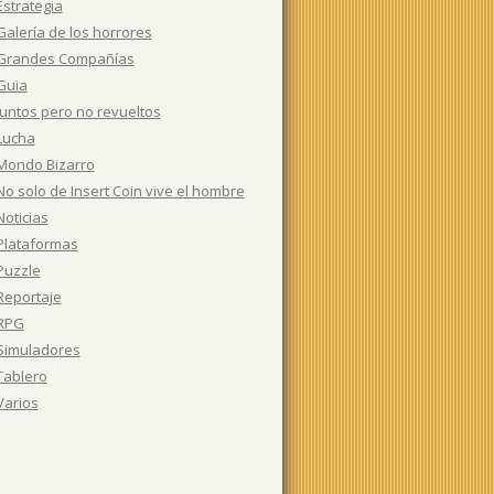
Estrategia
Galería de los horrores
Grandes Compañías
Guia
Juntos pero no revueltos
Lucha
Mondo Bizarro
No solo de Insert Coin vive el hombre
Noticias
Plataformas
Puzzle
Reportaje
RPG
Simuladores
Tablero
Varios