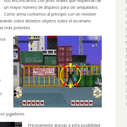
nos encontramos con jefes finales que requerirán de
un mayor número de disparos para ser aniquilados.
Como arma contamos al principio con un revolver
arando sobre distintos objetos sobre el escenario
as más potentes.
esa
e
s
to
dos jugadores.
Precisamente gracias a esta posibilidad