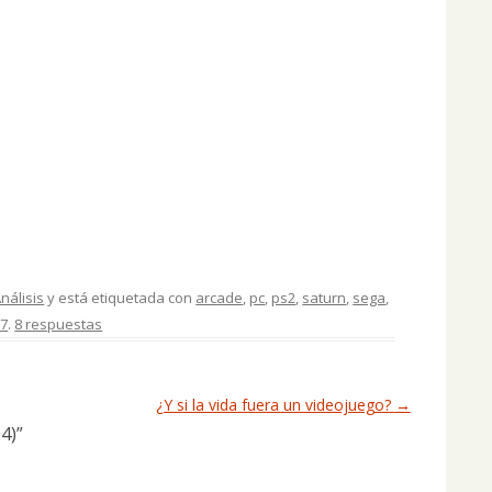
nálisis
y está etiquetada con
arcade
,
pc
,
ps2
,
saturn
,
sega
,
07
.
8 respuestas
¿Y si la vida fuera un videojuego?
→
4)
”