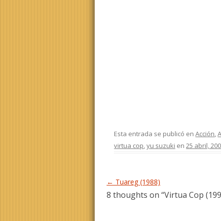
Esta entrada se publicó en
Acción
,
A
virtua cop
,
yu suzuki
en
25 abril, 20
Navegación de entradas
←
Tuareg (1988)
8 thoughts on “
Virtua Cop (199