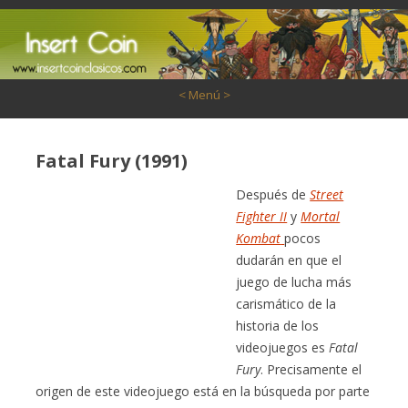
Saltar al contenido
< Menú >
Fatal Fury (1991)
Después de
Street
Fighter II
y
Mortal
Kombat
pocos
dudarán en que el
juego de lucha más
carismático de la
historia de los
videojuegos es
Fatal
Fury
. Precisamente el
origen de este videojuego está en la búsqueda por parte