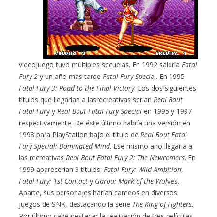
videojuego tuvo múltiples secuelas. En 1992 saldría
Fatal
Fury 2
y un año más tarde
Fatal Fury Speci
al. En 1995
Fatal Fury 3: Road to the Final Victory
. Los dos siguientes
títulos que llegarían a lasrecreativas serían
Real Bout
Fatal Fur
y y
Real Bout Fatal Fury Special
en 1995 y 1997
respectivamente. De éste último habría una versión en
1998 para PlayStation bajo el título de
Real Bout Fatal
Fury Special: Dominated Mi
n
d
. Ese mismo año llegaria a
las recreativas
Real Bout Fatal Fury 2: The Newcomers
. En
1999 aparecerían 3 títulos:
Fatal Fury: Wild Ambition
,
Fatal Fury: 1st Contact
y
Garou: Mark of the Wol
ves.
Aparte, sus personajes harían cameos en diversos
juegos de SNK, destacando la serie
The King of Fighters
.
Por último cabe destacar la realización de tres películas