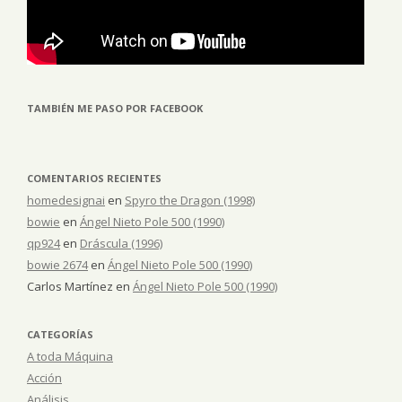
TAMBIÉN ME PASO POR FACEBOOK
COMENTARIOS RECIENTES
homedesignai
en
Spyro the Dragon (1998)
bowie
en
Ángel Nieto Pole 500 (1990)
qp924
en
Dráscula (1996)
bowie 2674
en
Ángel Nieto Pole 500 (1990)
Carlos Martínez
en
Ángel Nieto Pole 500 (1990)
CATEGORÍAS
A toda Máquina
Acción
Análisis