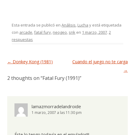
Esta entrada se publicó en
Análisis
,
Lucha
y está etiquetada
con
arcade
,
fatal fury
,
neogeo
,
snk
en
1 marzo, 2007
.
2
respuestas
Navegación de entradas
←
Donkey Kong (1981)
Cuando el juego no te carga
→
2 thoughts on “
Fatal Fury (1991)
”
lamazmorradelandroide
1 marzo, 2007 a las 11:30 pm
Éste lo tengo todavía en el emulador!!!