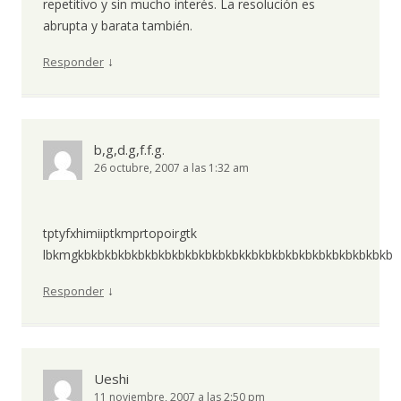
repetitivo y sin mucho interés. La resolución es
abrupta y barata también.
↓
Responder
b,g,d.g,f.f.g.
26 octubre, 2007 a las 1:32 am
tptyfxhimiiptkmprtopoirgtk
lbkmgkbkbkbkbkbkbkbkbkbkbkbkbkkbkbkbkbkbkbkbkbkbkbkb
↓
Responder
Ueshi
11 noviembre, 2007 a las 2:50 pm