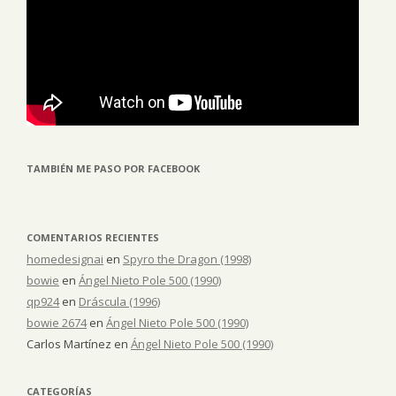
TAMBIÉN ME PASO POR FACEBOOK
COMENTARIOS RECIENTES
homedesignai
en
Spyro the Dragon (1998)
bowie
en
Ángel Nieto Pole 500 (1990)
qp924
en
Dráscula (1996)
bowie 2674
en
Ángel Nieto Pole 500 (1990)
Carlos Martínez
en
Ángel Nieto Pole 500 (1990)
CATEGORÍAS