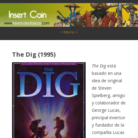
Saltar al contenido
< Menú >
The Dig (1995)
The Dig
está
basado en una
idea de original
de Steven
Spielberg, amigo
y colaborador de
George Lucas,
principal inversor
y fundador de la
compañía Lucas