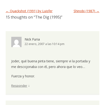
Navegación de entradas
←
Quackshot (1991) by Luisfer
Shinobi (1987)
→
15 thoughts on “
The Dig (1995)
”
Nick Furia
22 enero, 2007 a las 10:14 pm
Joder, qué buena pinta tiene, siempre vi la portada y
me descojonaba con él, pero ahora que lo veo…
Fuerza y honor.
↓
Responder