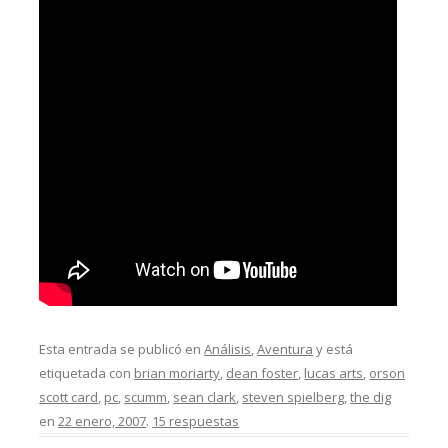
Esta entrada se publicó en
Análisis
,
Aventura
y está
etiquetada con
brian moriarty
,
dean foster
,
lucas arts
,
orson
scott card
,
pc
,
scumm
,
sean clark
,
steven spielberg
,
the dig
en
22 enero, 2007
.
15 respuestas