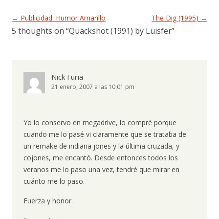
Navegación de entradas
←
Publicidad: Humor Amarillo
The Dig (1995)
→
5 thoughts on “
Quackshot (1991) by Luisfer
”
Nick Furia
21 enero, 2007 a las 10:01 pm
Yo lo conservo en megadrive, lo compré porque
cuando me lo pasé vi claramente que se trataba de
un remake de indiana jones y la última cruzada, y
cojones, me encantó. Desde entonces todos los
veranos me lo paso una vez, tendré que mirar en
cuánto me lo paso.
Fuerza y honor.