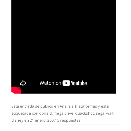
Esta entrada se publicó en
Análisis
,
Plataformas
y está
etiquetada con
donald
,
mega drive
,
quackshot
,
sega
,
walt
disney
en
21 enero, 2007
.
5 respuestas