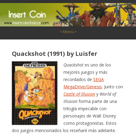
Saltar al contenido
< Menú >
Quackshot (1991) by Luisfer
Quackshot
es uno de los
mejores juegos y más
recordados de
SEGA
MegaDrive/Genesis
. Junto con
Castle of Illusion
y
World of
Illusion
forma parte de una
trilogía impecable con
personajes de Walt Disney
como protagonistas. Estos
dos juegos mencionados los reseñaré más adelante.