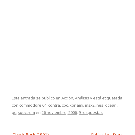
Esta entrada se publicó en
Acción
,
Análisis
y está etiquetada
con
commodore 64
,
contra
,
cpc
,
konami
,
msx2
,
nes
,
ocean
,
pc
,
spectrum
en
26 noviembre, 2006
.
9 respuestas
Navegación de entradas
←
Chuck Rock (1991)
Publicidad: Sega
→