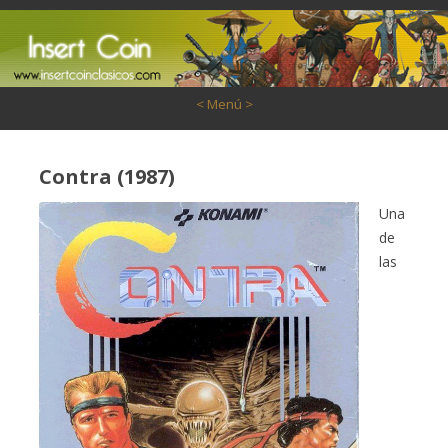
Saltar al contenido
< Menú >
Contra (1987)
Una
de
las