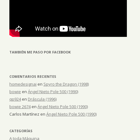
TAMBIÉN ME PASO POR FACEBOOK
COMENTARIOS RECIENTES
homedesignai
en
Spyro the Dragon (1998)
bowie
en
Ángel Nieto Pole 500 (1990)
qp924
en
Dráscula (1996)
bowie 2674
en
Ángel Nieto Pole 500 (1990)
Carlos Martínez
en
Ángel Nieto Pole 500 (1990)
CATEGORÍAS
A toda Máquina