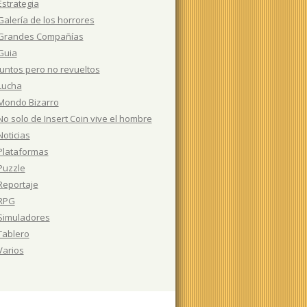
Estrategia
Galería de los horrores
Grandes Compañías
Guia
Juntos pero no revueltos
Lucha
Mondo Bizarro
No solo de Insert Coin vive el hombre
Noticias
Plataformas
Puzzle
Reportaje
RPG
Simuladores
Tablero
Varios