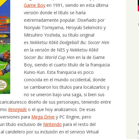
Game Boy
en 1991, siendo en esta última
versión donde el título se haría
extremadamente popular. Diseñado por
Noriyuki Tomiyama, Hiroyuki Sekimoto y
Mitsuhiro Yoshida, su título original
es
Nekketsu Kōkō Dodgeball Bu: Soccer Hen
en la versión de NES y
Nekketsu Kōkō
Soccer Bu: World Cup Hen
en la de Game
Boy, siendo el cuarto título de la franquicia
Kunio-Kun. Esta franquicia es poco
conocida en el mundo occidental, donde
se cambiaron los títulos para localizarlos y
no se unieron bajo una saga, si bien sus
 caricaturesco diseño de sus personajes, teniendo entre
como
Renegade
o el que hoy analizamos. De esas
onversiones para
Mega Drive
y PC Engine, pero
un título exclusivo de
Nintendo
para el resto del
 candelero por su inclusión en el servicio Virtual