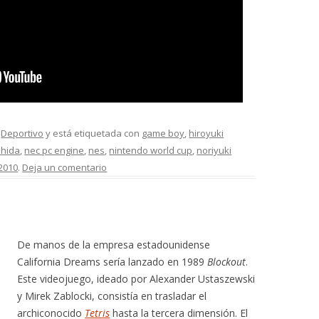
,
Deportivo
y está etiquetada con
game boy
,
hiroyuki
shida
,
nec pc engine
,
nes
,
nintendo world cup
,
noriyuki
2010
.
Deja un comentario
De manos de la empresa estadounidense
California Dreams sería lanzado en 1989
Blockout
.
Este videojuego, ideado por Alexander Ustaszewski
y Mirek Zablocki, consistía en trasladar el
archiconocido
Tetris
hasta la tercera dimensión. El