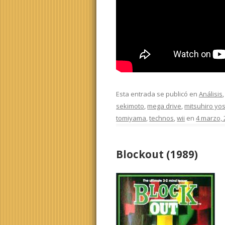
Esta entrada se publicó en
Análisis
sekimoto
,
mega drive
,
mitsuhiro yo
tomiyama
,
technos
,
wii
en
4 marzo, 
Blockout (1989)