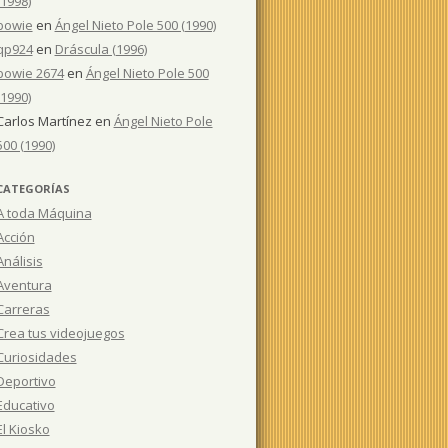
(1998)
bowie
en
Ángel Nieto Pole 500 (1990)
qp924
en
Dráscula (1996)
bowie 2674
en
Ángel Nieto Pole 500
(1990)
Carlos Martínez
en
Ángel Nieto Pole
500 (1990)
CATEGORÍAS
A toda Máquina
Acción
Análisis
Aventura
Carreras
Crea tus videojuegos
Curiosidades
Deportivo
Educativo
El Kiosko