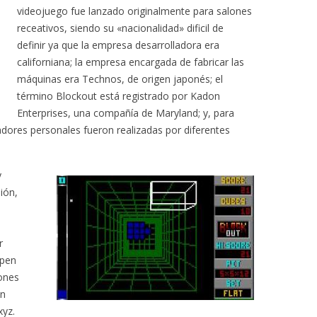
videojuego fue lanzado originalmente para salones
receativos, siendo su «nacionalidad» dificil de
definir ya que la empresa desarrolladora era
californiana; la empresa encargada de fabricar las
máquinas era Technos, de origen japonés; el
término Blockout está registrado por Kadon
Enterprises, una compañía de Maryland; y, para
dores personales fueron realizadas por diferentes
y
ión,
r
upen
iones
en
xyz.