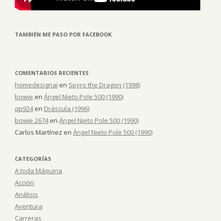
TAMBIÉN ME PASO POR FACEBOOK
COMENTARIOS RECIENTES
homedesignai
en
Spyro the Dragon (1998)
bowie
en
Ángel Nieto Pole 500 (1990)
qp924
en
Dráscula (1996)
bowie 2674
en
Ángel Nieto Pole 500 (1990)
Carlos Martínez
en
Ángel Nieto Pole 500 (1990)
CATEGORÍAS
A toda Máquina
Acción
Análisis
Aventura
Carreras