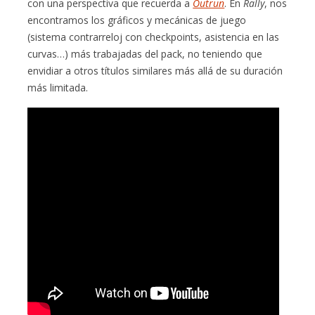
con una perspectiva que recuerda a
Outrun
. En
Rally
, nos
encontramos los gráficos y mecánicas de juego
(sistema contrarreloj con checkpoints, asistencia en las
curvas…) más trabajadas del pack, no teniendo que
envidiar a otros títulos similares más allá de su duración
más limitada.