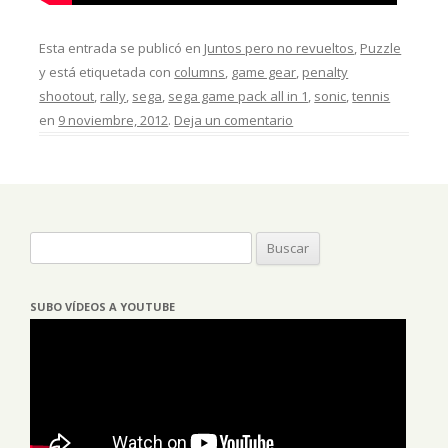
Esta entrada se publicó en
Juntos pero no revueltos
,
Puzzle
y está etiquetada con
columns
,
game gear
,
penalty
shootout
,
rally
,
sega
,
sega game pack all in 1
,
sonic
,
tennis
en
9 noviembre, 2012
.
Deja un comentario
Buscar:
SUBO VÍDEOS A YOUTUBE