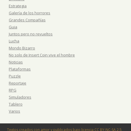
Estrategia
Galería de los horrores
Grandes Compañías
Guia
Juntos pero no revueltos
Lucha
Mondo Bizarro
No solo de Insert Coin vive el hombre
Noticias
Plataformas
Puzzle
Reportaje
RPG
Simuladores
Tablero
Varios
Textos creados con amor y publicados bajo licencia
CC BY-NC-SA 2.5