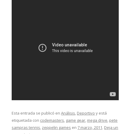
Esta entrada se publicó en
Análisis
,
Deportivo
y está
etiquetada con
codemasters
,
game gear
,
mega drive
,
pete
sampras tennis
,
zeppelin games
en
7 marzo, 2011
.
Deja un