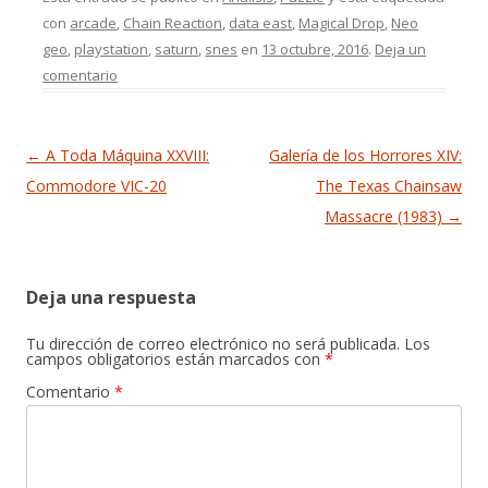
con
arcade
,
Chain Reaction
,
data east
,
Magical Drop
,
Neo
geo
,
playstation
,
saturn
,
snes
en
13 octubre, 2016
.
Deja un
comentario
Navegación de entradas
←
A Toda Máquina XXVIII:
Galería de los Horrores XIV:
Commodore VIC-20
The Texas Chainsaw
Massacre (1983)
→
Deja una respuesta
Tu dirección de correo electrónico no será publicada.
Los
campos obligatorios están marcados con
*
Comentario
*