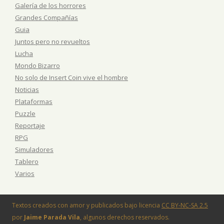
Galería de los horrores
Grandes Compañías
Guia
Juntos pero no revueltos
Lucha
Mondo Bizarro
No solo de Insert Coin vive el hombre
Noticias
Plataformas
Puzzle
Reportaje
RPG
Simuladores
Tablero
Varios
Textos creados con amor y publicados bajo licencia
CC BY-NC-SA 2.5
por
Jaime Parada Vila
, algunos derechos reservados.