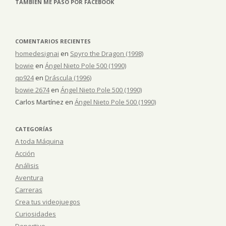
TAMBIÉN ME PASO POR FACEBOOK
COMENTARIOS RECIENTES
homedesignai
en
Spyro the Dragon (1998)
bowie
en
Ángel Nieto Pole 500 (1990)
qp924
en
Dráscula (1996)
bowie 2674
en
Ángel Nieto Pole 500 (1990)
Carlos Martínez
en
Ángel Nieto Pole 500 (1990)
CATEGORÍAS
A toda Máquina
Acción
Análisis
Aventura
Carreras
Crea tus videojuegos
Curiosidades
Deportivo