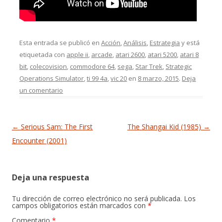
Esta entrada se publicó en
Acción
,
Análisis
,
Estrategia
y está
etiquetada con
apple ii
,
arcade
,
atari 2600
,
atari 5200
,
atari 8
bit
,
colecovision
,
commodore 64
,
sega
,
Star Trek
,
Strategic
Operations Simulator
,
ti 99 4a
,
vic 20
en
8 marzo, 2015
.
Deja
un comentario
Navegación de entradas
←
Serious Sam: The First
The Shangai Kid (1985)
→
Encounter (2001)
Deja una respuesta
Tu dirección de correo electrónico no será publicada.
Los
campos obligatorios están marcados con
*
Comentario
*