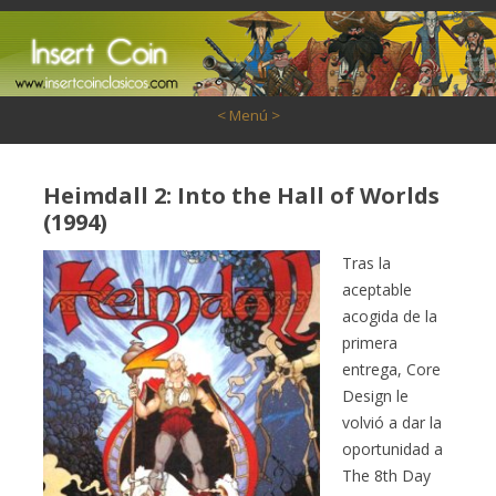
Saltar al contenido
< Menú >
Heimdall 2: Into the Hall of Worlds
(1994)
Tras la
aceptable
acogida de la
primera
entrega, Core
Design le
volvió a dar la
oportunidad a
The 8th Day