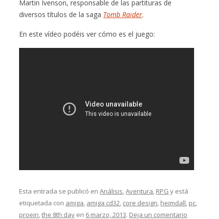
Martin Ivenson, responsable de las partituras de
diversos títulos de la saga
Tomb Raider
.
En este vídeo podéis ver cómo es el juego:
Esta entrada se publicó en
Análisis
,
Aventura
,
RPG
y está
etiquetada con
amiga
,
amiga cd32
,
core design
,
heimdall
,
pc
,
proein
,
the 8th day
en
6 marzo, 2013
.
Deja un comentario