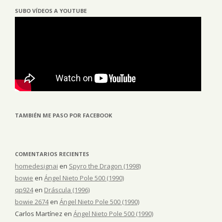
SUBO VÍDEOS A YOUTUBE
TAMBIÉN ME PASO POR FACEBOOK
COMENTARIOS RECIENTES
homedesignai
en
Spyro the Dragon (1998)
bowie
en
Ángel Nieto Pole 500 (1990)
qp924
en
Dráscula (1996)
bowie 2674
en
Ángel Nieto Pole 500 (1990)
Carlos Martínez
en
Ángel Nieto Pole 500 (1990)