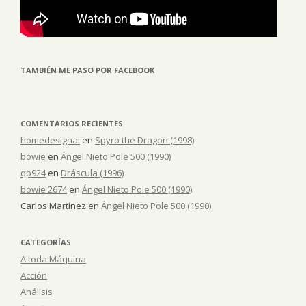
TAMBIÉN ME PASO POR FACEBOOK
COMENTARIOS RECIENTES
homedesignai
en
Spyro the Dragon (1998)
bowie
en
Ángel Nieto Pole 500 (1990)
qp924
en
Dráscula (1996)
bowie 2674
en
Ángel Nieto Pole 500 (1990)
Carlos Martínez
en
Ángel Nieto Pole 500 (1990)
CATEGORÍAS
A toda Máquina
Acción
Análisis