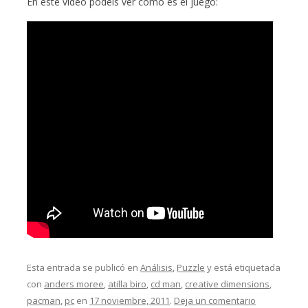
En este vídeo podéis ver cómo es el juego:
Esta entrada se publicó en
Análisis
,
Puzzle
y está etiquetada
con
anders moree
,
atilla biro
,
cd man
,
creative dimensions
,
pacman
,
pc
en
17 noviembre, 2011
.
Deja un comentario