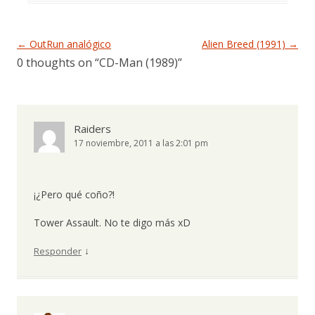
Navegación de entradas
←
OutRun analógico
Alien Breed (1991)
→
0 thoughts on “
CD-Man (1989)
”
Raiders
17 noviembre, 2011 a las 2:01 pm
¡¿Pero qué coño?!
Tower Assault. No te digo más xD
↓
Responder