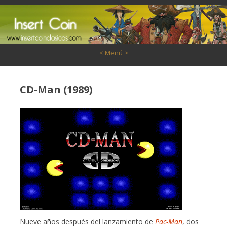
Saltar al contenido
< Menú >
CD-Man (1989)
Nueve años después del lanzamiento de
Pac-Man
, dos