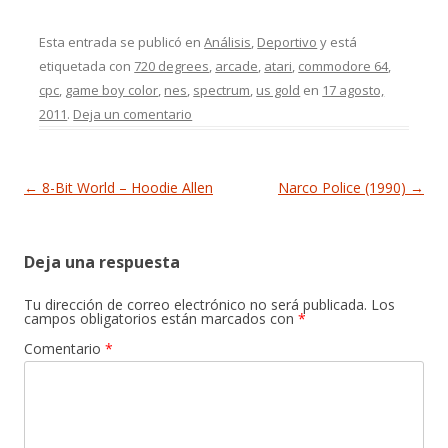
Esta entrada se publicó en
Análisis
,
Deportivo
y está
etiquetada con
720 degrees
,
arcade
,
atari
,
commodore 64
,
cpc
,
game boy color
,
nes
,
spectrum
,
us gold
en
17 agosto,
2011
.
Deja un comentario
Navegación de entradas
←
8-Bit World – Hoodie Allen
Narco Police (1990)
→
Deja una respuesta
Tu dirección de correo electrónico no será publicada.
Los
campos obligatorios están marcados con
*
Comentario
*