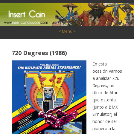
Saltar al contenido
< Menú >
720 Degrees (1986)
En esta
ocasión vamos
a analizar
720
Degrees
, un
título de Atari
que ostenta
(junto a BMX
Simulator) el
honor de ser
pionero a la