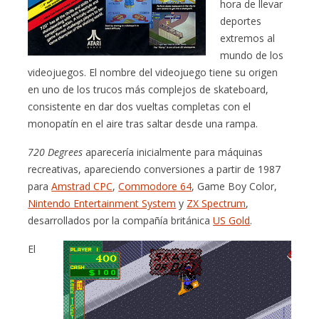
hora de llevar
deportes
extremos al
mundo de los
videojuegos. El nombre del videojuego tiene su origen
en uno de los trucos más complejos de skateboard,
consistente en dar dos vueltas completas con el
monopatín en el aire tras saltar desde una rampa.
720 Degrees
aparecería inicialmente para máquinas
recreativas, apareciendo conversiones a partir de 1987
para
Amstrad CPC
,
Commodore 64
, Game Boy Color,
Nintendo Entertainment System
y
ZX Spectrum
,
desarrollados por la compañía británica
US Gold
.
El