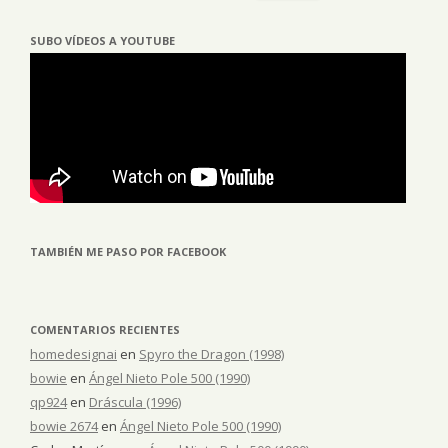
SUBO VÍDEOS A YOUTUBE
TAMBIÉN ME PASO POR FACEBOOK
COMENTARIOS RECIENTES
homedesignai
en
Spyro the Dragon (1998)
bowie
en
Ángel Nieto Pole 500 (1990)
qp924
en
Dráscula (1996)
bowie 2674
en
Ángel Nieto Pole 500 (1990)