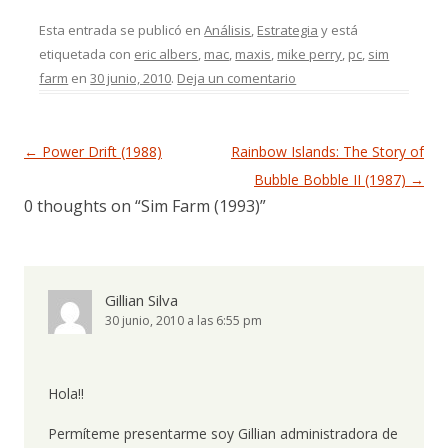
Esta entrada se publicó en
Análisis
,
Estrategia
y está
etiquetada con
eric albers
,
mac
,
maxis
,
mike perry
,
pc
,
sim
farm
en
30 junio, 2010
.
Deja un comentario
Navegación de entradas
←
Power Drift (1988)
Rainbow Islands: The Story of
Bubble Bobble II (1987)
→
0 thoughts on “
Sim Farm (1993)
”
Gillian Silva
30 junio, 2010 a las 6:55 pm
Hola!!
Permíteme presentarme soy Gillian administradora de