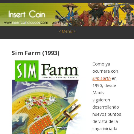
Saltar al contenido
< Menú >
Sim Farm (1993)
Como ya
ocurriera con
Sim Earth
en
1990, desde
Maxis
siguieron
desarrollando
nuevos puntos
de vista de la
saga iniciada