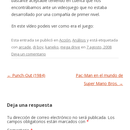
bastante aceptable teniendo en cuenta que nos
encontrábamos ante un videojuego que no estaba
desarrollado por una compañía de primer nivel.
En este vídeo podeis ver como era el juego:
Esta entrada se publicó en
Acción
,
Análisis
y está etiquetada
con
arcade
,
dj boy
,
kaneko
,
mega drive
en
7 agosto, 2008
.
Deja un comentario
Navegación de entradas
←
Punch-Out (1984)
Pac-Man en el mundo de
Super Mario Bros.
→
Deja una respuesta
Tu dirección de correo electrónico no será publicada.
Los
campos obligatorios están marcados con
*