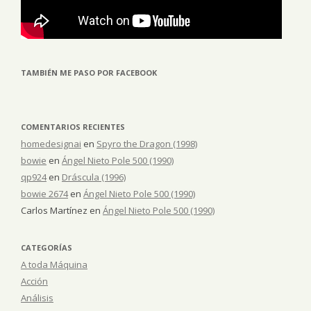
TAMBIÉN ME PASO POR FACEBOOK
COMENTARIOS RECIENTES
homedesignai
en
Spyro the Dragon (1998)
bowie
en
Ángel Nieto Pole 500 (1990)
qp924
en
Dráscula (1996)
bowie 2674
en
Ángel Nieto Pole 500 (1990)
Carlos Martínez
en
Ángel Nieto Pole 500 (1990)
CATEGORÍAS
A toda Máquina
Acción
Análisis