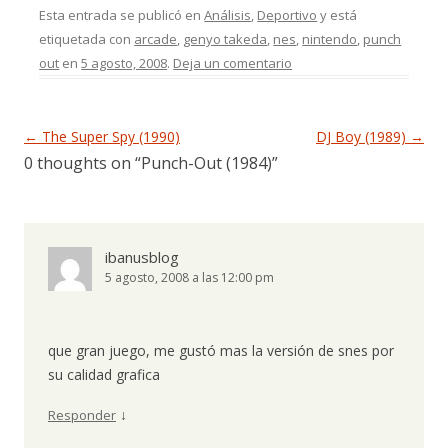
Esta entrada se publicó en
Análisis
,
Deportivo
y está
etiquetada con
arcade
,
genyo takeda
,
nes
,
nintendo
,
punch
out
en
5 agosto, 2008
.
Deja un comentario
Navegación de entradas
←
The Super Spy (1990)
DJ Boy (1989)
→
0 thoughts on “
Punch-Out (1984)
”
ibanusblog
5 agosto, 2008 a las 12:00 pm
que gran juego, me gustó mas la versión de snes por
su calidad grafica
↓
Responder