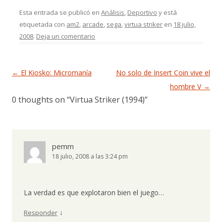
Esta entrada se publicó en
Análisis
,
Deportivo
y está
etiquetada con
am2
,
arcade
,
sega
,
virtua striker
en
18 julio,
2008
.
Deja un comentario
Navegación de entradas
←
El Kiosko: Micromanía
No solo de Insert Coin vive el
hombre V
→
0 thoughts on “
Virtua Striker (1994)
”
pemm
18 julio, 2008 a las 3:24 pm
La verdad es que explotaron bien el juego…
↓
Responder