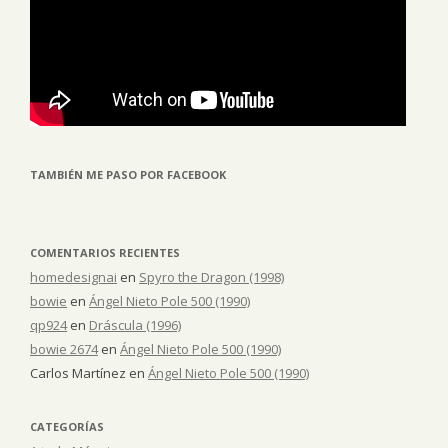
TAMBIÉN ME PASO POR FACEBOOK
COMENTARIOS RECIENTES
homedesignai
en
Spyro the Dragon (1998)
bowie
en
Ángel Nieto Pole 500 (1990)
qp924
en
Dráscula (1996)
bowie 2674
en
Ángel Nieto Pole 500 (1990)
Carlos Martínez
en
Ángel Nieto Pole 500 (1990)
CATEGORÍAS