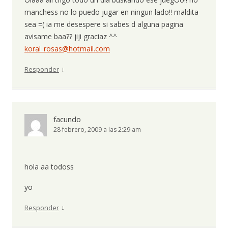
manchess no lo puedo jugar en ningun lado!! maldita
sea =( ia me desespere si sabes d alguna pagina
avisame baa?? jiji graciaz ^^
koral_rosas@hotmail.com
↓
Responder
facundo
28 febrero, 2009 a las 2:29 am
hola aa todoss
yo
↓
Responder