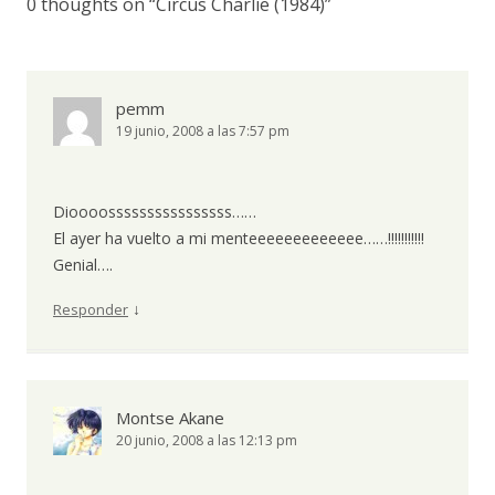
0 thoughts on “
Circus Charlie (1984)
”
pemm
19 junio, 2008 a las 7:57 pm
Dioooossssssssssssssss……
El ayer ha vuelto a mi menteeeeeeeeeeeee……!!!!!!!!!!!
Genial….
↓
Responder
Montse Akane
20 junio, 2008 a las 12:13 pm