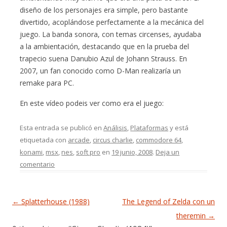
diseño de los personajes era simple, pero bastante
divertido, acoplándose perfectamente a la mecánica del
juego. La banda sonora, con temas circenses, ayudaba
a la ambientación, destacando que en la prueba del
trapecio suena Danubio Azul de Johann Strauss. En
2007, un fan conocido como D-Man realizaría un
remake para PC.
En este vídeo podeis ver como era el juego:
Esta entrada se publicó en
Análisis
,
Plataformas
y está
etiquetada con
arcade
,
circus charlie
,
commodore 64
,
konami
,
msx
,
nes
,
soft pro
en
19 junio, 2008
.
Deja un
comentario
Navegación de entradas
←
Splatterhouse (1988)
The Legend of Zelda con un
theremin
→