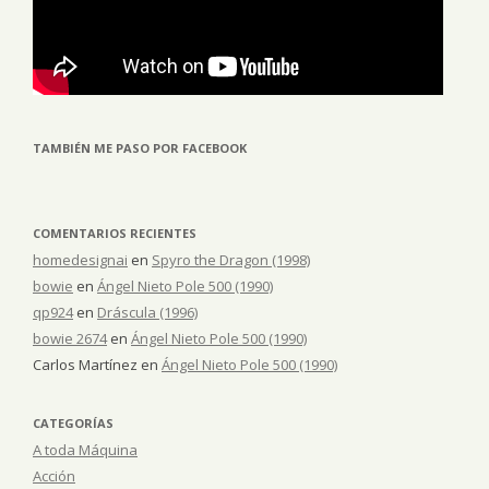
TAMBIÉN ME PASO POR FACEBOOK
COMENTARIOS RECIENTES
homedesignai
en
Spyro the Dragon (1998)
bowie
en
Ángel Nieto Pole 500 (1990)
qp924
en
Dráscula (1996)
bowie 2674
en
Ángel Nieto Pole 500 (1990)
Carlos Martínez
en
Ángel Nieto Pole 500 (1990)
CATEGORÍAS
A toda Máquina
Acción