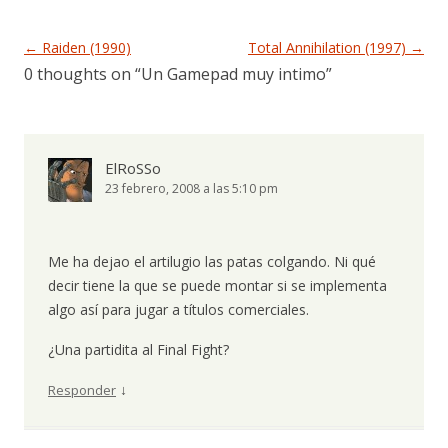
Navegación de entradas
←
Raiden (1990)
Total Annihilation (1997)
→
0 thoughts on “
Un Gamepad muy intimo
”
ElRoSSo
23 febrero, 2008 a las 5:10 pm
Me ha dejao el artilugio las patas colgando. Ni qué
decir tiene la que se puede montar si se implementa
algo así para jugar a títulos comerciales.
¿Una partidita al Final Fight?
↓
Responder