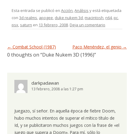
Esta entrada se publicó en
Acción
,
Análisis
y está etiquetada
con
3d realms
,
apogee
,
duke nukem 3d
,
macintosh
,
n64
,
pc
,
psx
,
saturn
en
13 febrero, 2008
.
Deja un comentario
Navegación de entradas
←
Combat School (1987)
Paco Menéndez, el genio
→
0 thoughts on “
Duke Nukem 3D (1996)
”
darkpadawan
13 febrero, 2008 a las 1:27 pm
Juegazo, sí señor. En aquella época de fiebre Doom,
hubo muchos intentos de superar el mítico título de
Id, y se publicitaron muchos juegos con la frase de «el
juego que supera a Doom». Para mí, sólo lo