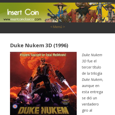
Saltar al contenido
< Menú >
Duke Nukem 3D (1996)
Duke Nukem
3D
fue el
tercer título
de la trilogía
Duke Nukem
,
aunque en
esta entrega
se dió un
verdadero
giro al