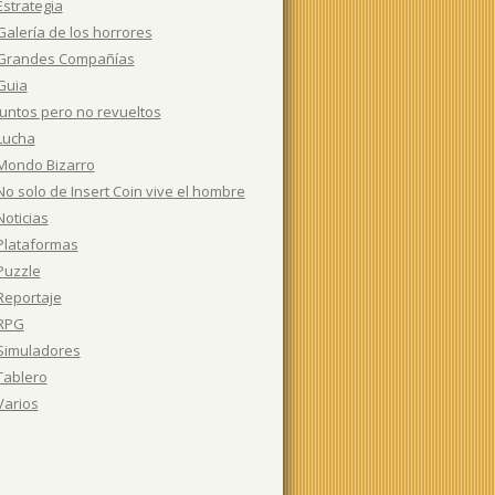
Estrategia
Galería de los horrores
Grandes Compañías
Guia
Juntos pero no revueltos
Lucha
Mondo Bizarro
No solo de Insert Coin vive el hombre
Noticias
Plataformas
Puzzle
Reportaje
RPG
Simuladores
Tablero
Varios