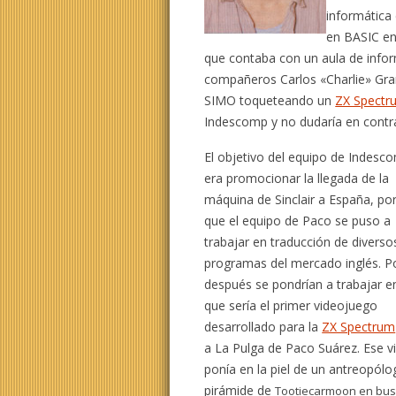
informática
en BASIC en
que contaba con un aula de infor
compañeros Carlos «Charlie» Gra
SIMO toqueteando un
ZX Spectr
Indescomp y no dudaría en contra
El objetivo del equipo de Indesc
era promocionar la llegada de la
máquina de Sinclair a España, por
que el equipo de Paco se puso a
trabajar en traducción de diverso
programas del mercado inglés. 
después se pondrían a trabajar en
que sería el primer videojuego
desarrollado para la
ZX Spectrum
a
La Pulga de Paco Suárez. Ese v
ponía en la piel de un antreopólo
pirámide de
Tootiecarmoon en busca