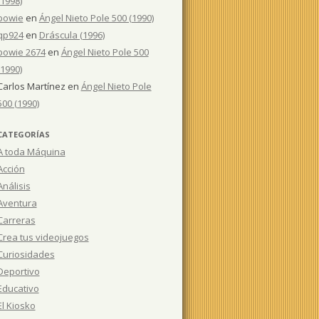
(1998)
bowie
en
Ángel Nieto Pole 500 (1990)
qp924
en
Dráscula (1996)
bowie 2674
en
Ángel Nieto Pole 500
(1990)
Carlos Martínez
en
Ángel Nieto Pole
500 (1990)
CATEGORÍAS
A toda Máquina
Acción
Análisis
Aventura
Carreras
Crea tus videojuegos
Curiosidades
Deportivo
Educativo
El Kiosko