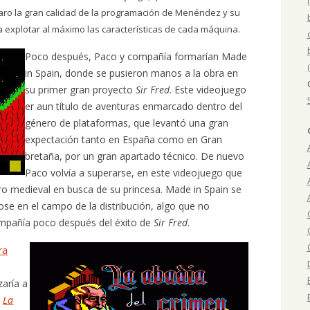
aro la gran calidad de la programación de Menéndez y su
 explotar al máximo las características de cada máquina.
Poco después, Paco y compañía formarían Made
in Spain, donde se pusieron manos a la obra en
su primer gran proyecto
Sir Fred
. Este videojuego
er aun título de aventuras enmarcado dentro del
género de plataformas, que levantó una gran
expectación tanto en España como en Gran
bretaña, por un gran apartado técnico. De nuevo
Paco volvía a superarse, en este videojuego que
ero medieval en busca de su princesa. Made in Spain se
ose en el campo de la distribución, algo que no
ompañía poco después del éxito de
Sir Fred
.
ra
zaría a
,
La