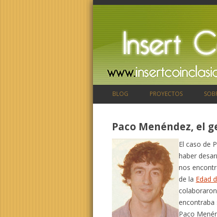
BLOG
PROYECTOS
SOB
Paco Menéndez, el g
El caso de 
haber desar
nos encontr
de la
Edad d
colaboraron
encontraba 
Paco Menénd