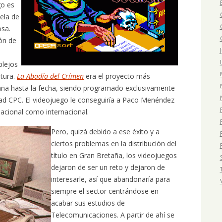
go es
ela de
osa.
ión de
e
plejos
ntura.
La Abadía del Crímen
era el proyecto más
ña hasta la fecha, siendo programado exclusivamente
d CPC. El videojuego le conseguiría a Paco Menéndez
nacional como internacional.
Pero, quizá debido a ese éxito y a
ciertos problemas en la distribución del
título en Gran Bretaña, los videojuegos
dejaron de ser un reto y dejaron de
interesarle, así que abandonaría para
siempre el sector centrándose en
acabar sus estudios de
Telecomunicaciones. A partir de ahí se