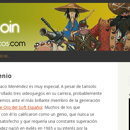
Saltar al contenido
RE MI…
enio
Paco Menéndez es muy especial. A pesar de tansolo
rollado tres videojuegos en su carrera, probablemente
emos ante el más brillante miembro de la generación
e Oro del Soft Español
. Muchos de los que
 con él lo calificaron como un genio, que nunca se
satisfecho y que requería una constante superación.
ez nació en Avilés en 1965 y su interés por la