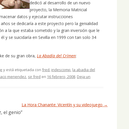
dedicó al desarrollo de un nuevo
proyecto, la Memoria Matricial
lmacenar datos y ejecutar instrucciones
ños se dedicaría a este proyecto pero la genialidad
n a la que estaba sometido y la gran inversión que le
él y se suicidaría en Sevilla en 1999 con tan solo 34
ke de su gran obra,
La Abadía del Crímen
:
je
y está etiquetada con
fred
,
indescomp
,
la abadia del
aco menendez
,
sir fred
en
16 febrero, 2008
.
Deja un
La Hora Chanante: Vicentín y su videojuego
→
 el genio
”