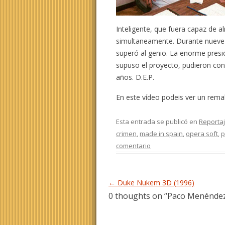
Inteligente, que fuera capaz de a
simultaneamente. Durante nueve a
superó al genio. La enorme presió
supuso el proyecto, pudieron con 
años. D.E.P.
En este vídeo podeis ver un rema
Esta entrada se publicó en
Reporta
crimen
,
made in spain
,
opera soft
,
p
comentario
Navegación de entradas
←
Duke Nukem 3D (1996)
0 thoughts on “
Paco Menéndez,