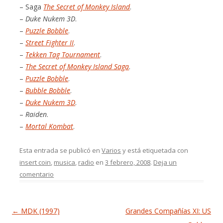
– Saga
The Secret of Monkey Island
.
–
Duke Nukem 3D
.
–
Puzzle Bobble
.
–
Street Fighter II
.
–
Tekken Tag Tournament
.
–
The Secret of Monkey Island Saga
.
–
Puzzle Bobble
.
–
Bubble Bobble
.
–
Duke Nukem 3D
.
–
Raiden
.
–
Mortal Kombat
.
Esta entrada se publicó en
Varios
y está etiquetada con
insert coin
,
musica
,
radio
en
3 febrero, 2008
.
Deja un
comentario
Navegación de entradas
←
MDK (1997)
Grandes Compañías XI: US