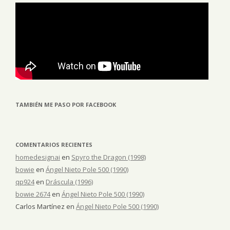
TAMBIÉN ME PASO POR FACEBOOK
COMENTARIOS RECIENTES
homedesignai
en
Spyro the Dragon (1998)
bowie
en
Ángel Nieto Pole 500 (1990)
qp924
en
Dráscula (1996)
bowie 2674
en
Ángel Nieto Pole 500 (1990)
Carlos Martínez
en
Ángel Nieto Pole 500 (1990)