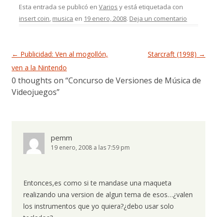
Esta entrada se publicó en
Varios
y está etiquetada con
insert coin
,
musica
en
19 enero, 2008
.
Deja un comentario
Navegación de entradas
←
Publicidad: Ven al mogollón,
Starcraft (1998)
→
ven a la Nintendo
0 thoughts on “
Concurso de Versiones de Música de
Videojuegos
”
pemm
19 enero, 2008 a las 7:59 pm
Entonces,es como si te mandase una maqueta
realizando una version de algun tema de esos…¿valen
los instrumentos que yo quiera?¿debo usar solo