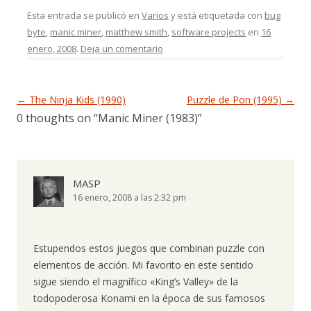
Esta entrada se publicó en
Varios
y está etiquetada con
bug
byte
,
manic miner
,
matthew smith
,
software projects
en
16
enero, 2008
.
Deja un comentario
Navegación de entradas
←
The Ninja Kids (1990)
Puzzle de Pon (1995)
→
0 thoughts on “
Manic Miner (1983)
”
MASP
16 enero, 2008 a las 2:32 pm
Estupendos estos juegos que combinan puzzle con
elementos de acción. Mi favorito en este sentido
sigue siendo el magnífico «King’s Valley» de la
todopoderosa Konami en la época de sus famosos