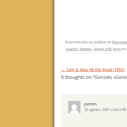
Esta entrada se publicó en
Reporta
suarez
,
ibertex
,
opera soft
,
pyro
e
Navegación de entradas
←
Sam & Max Hit the Road (1993)
6 thoughts on “
Gonzalo «Gonzo
pemm
22 agosto, 2007 a las 2:4