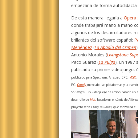
empezaría de forma autodidacta 
De esta manera llegaría a
Opera 
donde trabajará mano a mano c
algunos de los desarrolladores 
brillantes del software español:
P
Menéndez
(
La Abadía del Crimen
Antonio Morales (
Livingstone Su
Paco Suárez (
La Pulga
). En 1987 s
publicado su primer videojuego,
publicado para Spectrum, Amstrad CPC,
MSX
,
PC.
Goody
mezclaba las plataformas y la avent
Sol Negro
, un videojuego de acción basado en e
desarrollo de
Mot
,
basado en el cómic de Alfonso
proyecto sería
Crazy Billiards
, que mezclaba el 