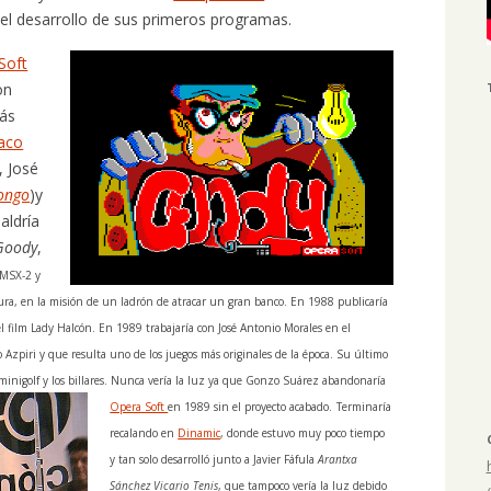
el desarrollo de sus primeros programas.
Soft
on
más
aco
), José
pongo
)y
aldría
Goody
,
 MSX-2 y
ura, en la misión de un ladrón de atracar un gran banco. En 1988 publicaría
l film Lady Halcón. En 1989 trabajaría con José Antonio Morales en el
 Azpiri y que resulta uno de los juegos más originales de la época. Su último
minigolf y los billares. Nunca vería la luz ya que Gonzo Suárez abandonaría
Opera Soft
en 1989 sin el proyecto acabado.
Terminaría
recalando en
Dinamic
, donde estuvo muy poco tiempo
y tan solo desarrolló junto a Javier Fáfula
Arantxa
Sánchez Vicario Tenis
, que tampoco vería la luz debido