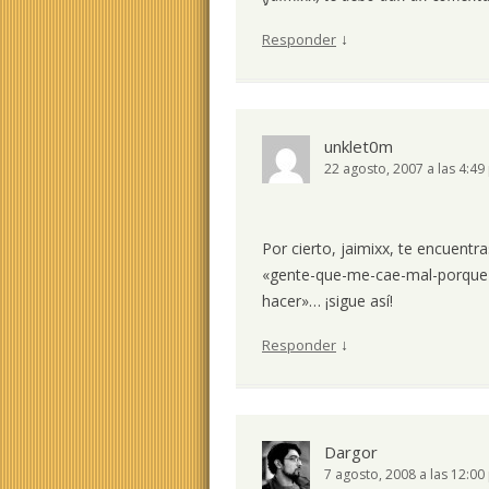
↓
Responder
unklet0m
22 agosto, 2007 a las 4:4
Por cierto, jaimixx, te encuentr
«gente-que-me-cae-mal-porque-
hacer»… ¡sigue así!
↓
Responder
Dargor
7 agosto, 2008 a las 12:0