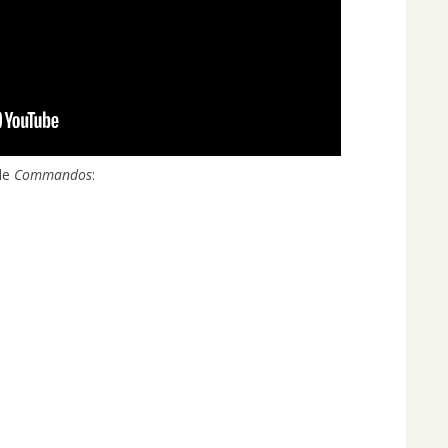
 de
Commandos
: