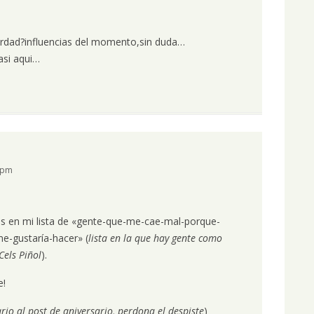
erdad?influencias del momento,sin duda…
si aqui…
8 pm
s en mi lista de «gente-que-me-cae-mal-porque-
e-gustaría-hacer» (
lista en la que hay gente como
Cels Piñol
).
e!
io al post de aniversario, perdona el despiste
)