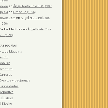
(1998)
bowie
en
Ángel Nieto Pole 500 (1990)
qp924
en
Dráscula (1996)
bowie 2674
en
Ángel Nieto Pole 500
(1990)
Carlos Martínez
en
Ángel Nieto Pole
500 (1990)
CATEGORÍAS
A toda Máquina
Acción
Análisis
Aventura
Carreras
Crea tus videojuegos
Curiosidades
Deportivo
Educativo
El Kiosko