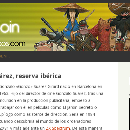
Saltar al contenido
RE MI…
rez, reserva ibérica
Gonzalo «Gonzo» Suárez Girard nació en Barcelona en
1963. Hijo del director de cine Gonzalo Suárez, tras una
incursión en la producción publicitaria, empezó a
trabajar con él en películas como El Jardín Secreto o
Epílogo como asistente de dirección. Sería en 1984
cuando descubriría el mundo de los ordenadores
r ZX81 y más adelante un
ZX Spectrum
. De esta manera