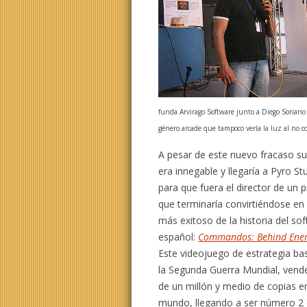
funda Arvirago Software junto a Diego Soriano
género arcade que tampoco vería la luz al no c
A pesar de este nuevo fracaso su
era innegable y llegaría a Pyro St
para que fuera el director de un 
que terminaría convirtiéndose en 
más exitoso de la historia del sof
español:
Commandos: Behind Enem
Este videojuego de estrategia b
la Segunda Guerra Mundial, vend
de un millón y medio de copias e
mundo, llegando a ser número 2 