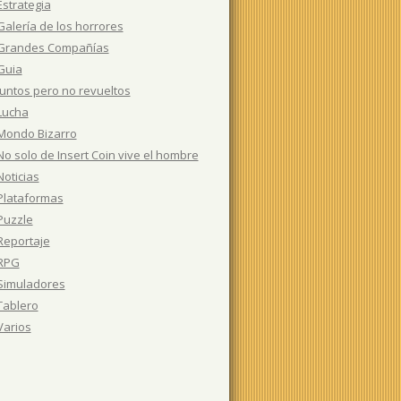
Estrategia
Galería de los horrores
Grandes Compañías
Guia
Juntos pero no revueltos
Lucha
Mondo Bizarro
No solo de Insert Coin vive el hombre
Noticias
Plataformas
Puzzle
Reportaje
RPG
Simuladores
Tablero
Varios