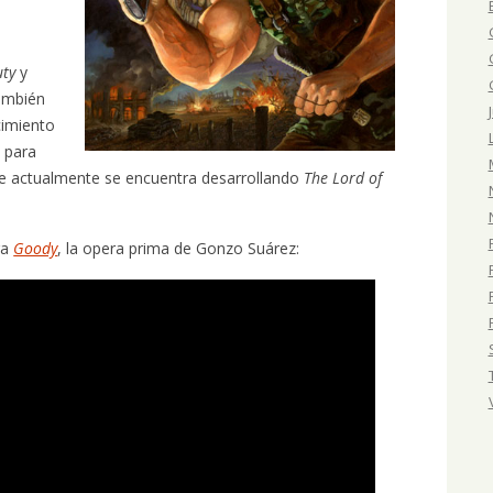
s
uty
y
también
cimiento
s para
e actualmente se encuentra desarrollando
The Lord of
ra
Goody
, la opera prima de Gonzo Suárez: