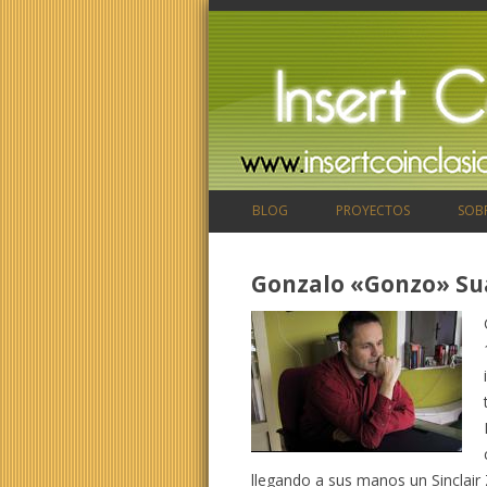
BLOG
PROYECTOS
SOB
Gonzalo «Gonzo» Suá
llegando a sus manos un Sinclai