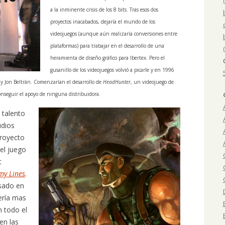
a la inminente crisis de los 8 bits. Tras esos dos
proyectos inacabados, dejaría el mundo de los
videojuegos (aunque aún realizaría conversiones entre
plataformas) para trabajar en el desarrollo de una
heramienta de diseño gráfico para Ibertex. Pero el
gusanillo de los videojuegos volvió a picarle y en 1996
 y Jon Beltrán. Comenzarían el desarrollo de
HeadHunter
, un videojuego de
onseguir el apoyo de ninguna distribuidora.
 talento
udios
proyecto
el juego
t
y Lines
.
asado en
ería mas
n todo el
en las