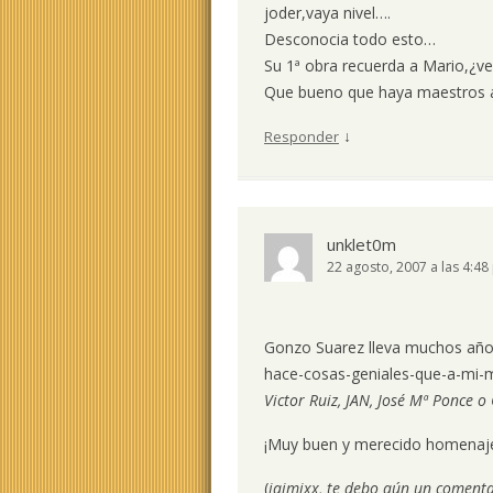
joder,vaya nivel….
Desconocia todo esto…
Su 1ª obra recuerda a Mario,¿v
Que bueno que haya maestros a
↓
Responder
unklet0m
22 agosto, 2007 a las 4:4
Gonzo Suarez lleva muchos año
hace-cosas-geniales-que-a-mi-m
Victor Ruiz, JAN, José Mª Ponce o 
¡Muy buen y merecido homenaj
(
jaimixx, te debo aún un comentar