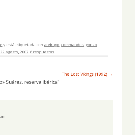
je
y está etiquetada con
arvirago
,
commandos
,
gonzo
n
22 agosto, 2007
.
6 respuestas
The Lost Vikings (1992)
→
» Suárez, reserva ibérica
”
9 pm