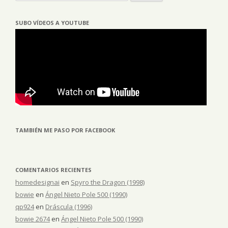
SUBO VÍDEOS A YOUTUBE
TAMBIÉN ME PASO POR FACEBOOK
COMENTARIOS RECIENTES
homedesignai
en
Spyro the Dragon (1998)
bowie
en
Ángel Nieto Pole 500 (1990)
qp924
en
Dráscula (1996)
bowie 2674
en
Ángel Nieto Pole 500 (1990)