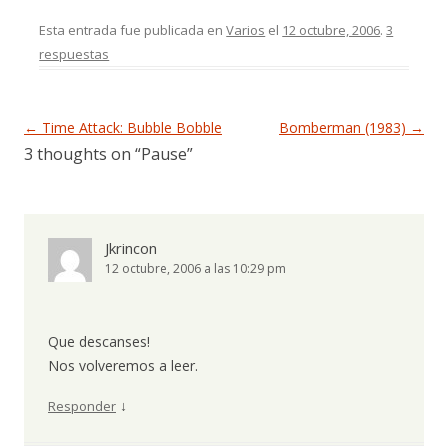
Esta entrada fue publicada en
Varios
el
12 octubre, 2006
.
3
respuestas
Navegación de entradas
←
Time Attack: Bubble Bobble
Bomberman (1983)
→
3 thoughts on “
Pause
”
Jkrincon
12 octubre, 2006 a las 10:29 pm
Que descanses!
Nos volveremos a leer.
↓
Responder