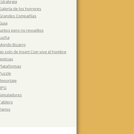
Estrategia
Galería de los horrores
Grandes Compañías
Guia
Juntos pero no revueltos
Lucha
Mondo Bizarro
No solo de Insert Coin vive el hombre
Noticias
Plataformas
Puzzle
Reportaje
RPG
Simuladores
Tablero
Varios