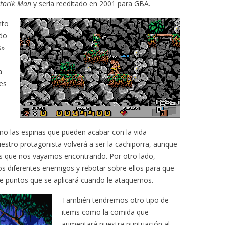
storik Man
y sería reeditado en 2001 para GBA.
nto
ndo
s»
a
res
o las espinas que pueden acabar con la vida
estro protagonista volverá a ser la cachiporra, aunque
as que nos vayamos encontrando. Por otro lado,
s diferentes enemigos y rebotar sobre ellos para que
de puntos que se aplicará cuando le ataquemos.
También tendremos otro tipo de
items como la comida que
aumentará nuestra puntuación al