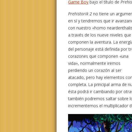
Game Boy
bajo el título de
Prehi
Prehistorik 2
no tiene un argume
en sí y tendremos que ir avanza
con nuestro «homo neardenthali
a través de los nueve niveles que
componen la aventura. La energí
del personaje está definida por t
corazones que componen «una
vida», normalmente iremos
perdiendo un corazón al ser
atacado, pero hay elementos com
completa. La principal arma de nu
ésta podrá ir cambiando por otr
también podremos saltar sobre lo
incrementemos el multiplicador 