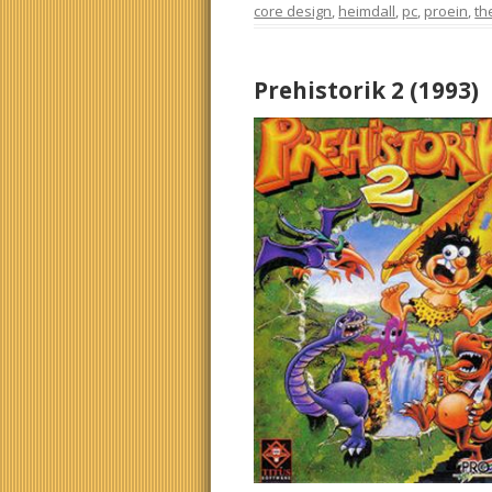
core design
,
heimdall
,
pc
,
proein
,
th
Prehistorik 2 (1993)