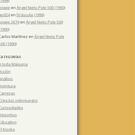
(1998)
bowie
en
Ángel Nieto Pole 500 (1990)
qp924
en
Dráscula (1996)
bowie 2674
en
Ángel Nieto Pole 500
(1990)
Carlos Martínez
en
Ángel Nieto Pole
500 (1990)
CATEGORÍAS
A toda Máquina
Acción
Análisis
Aventura
Carreras
Crea tus videojuegos
Curiosidades
Deportivo
Educativo
El Kiosko