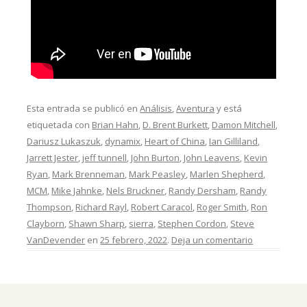
Esta entrada se publicó en
Análisis
,
Aventura
y está
etiquetada con
Brian Hahn
,
D. Brent Burkett
,
Damon Mitchell
,
Dariusz Lukaszuk
,
dynamix
,
Heart of China
,
Ian Gilliland
,
Jarrett Jester
,
jeff tunnell
,
John Burton
,
John Leavens
,
Kevin
Ryan
,
Mark Brenneman
,
Mark Peasley
,
Marlen Shepherd
,
MCM
,
Mike Jahnke
,
Nels Bruckner
,
Randy Dersham
,
Randy
Thompson
,
Richard Rayl
,
Robert Caracol
,
Roger Smith
,
Ron
Clayborn
,
Shawn Sharp
,
sierra
,
Stephen Cordon
,
Steve
VanDevender
en
25 febrero, 2022
.
Deja un comentario