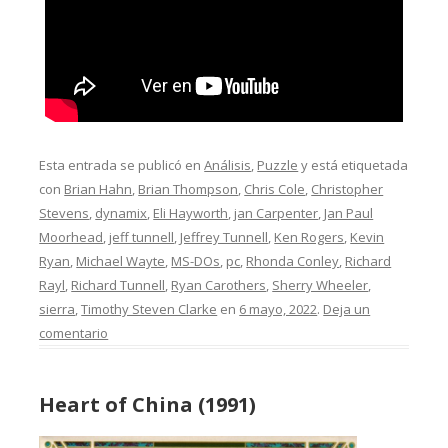
Esta entrada se publicó en
Análisis
,
Puzzle
y está etiquetada
con
Brian Hahn
,
Brian Thompson
,
Chris Cole
,
Christopher
Stevens
,
dynamix
,
Eli Hayworth
,
jan Carpenter
,
Jan Paul
Moorhead
,
jeff tunnell
,
Jeffrey Tunnell
,
Ken Rogers
,
Kevin
Ryan
,
Michael Wayte
,
MS-DOs
,
pc
,
Rhonda Conley
,
Richard
Rayl
,
Richard Tunnell
,
Ryan Carothers
,
Sherry Wheeler
,
sierra
,
Timothy Steven Clarke
en
6 mayo, 2022
.
Deja un
comentario
Heart of China (1991)