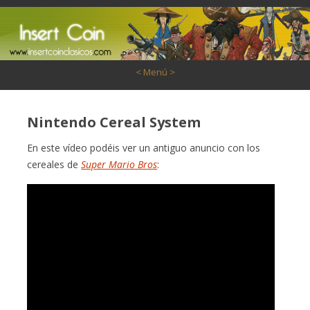
Saltar al contenido
< Menú >
Nintendo Cereal System
En este vídeo podéis ver un antiguo anuncio con los
cereales de
Super Mario Bros
: