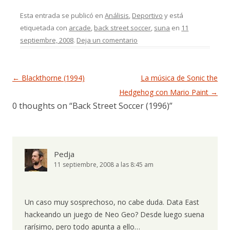
Esta entrada se publicó en
Análisis
,
Deportivo
y está
etiquetada con
arcade
,
back street soccer
,
suna
en
11
septiembre, 2008
.
Deja un comentario
Navegación de entradas
←
Blackthorne (1994)
La música de Sonic the
Hedgehog con Mario Paint
→
0 thoughts on “
Back Street Soccer (1996)
”
Pedja
11 septiembre, 2008 a las 8:45 am
Un caso muy sosprechoso, no cabe duda. Data East
hackeando un juego de Neo Geo? Desde luego suena
rarísimo, pero todo apunta a ello…