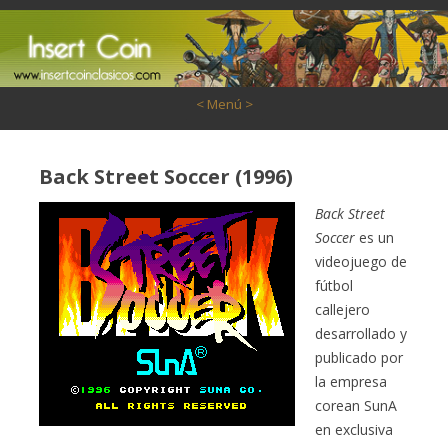
Saltar al contenido
< Menú >
Back Street Soccer (1996)
Back Street
Soccer
es un
videojuego de
fútbol
callejero
desarrollado y
publicado por
la empresa
corean SunA
en exclusiva