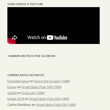
SUBO VÍDEOS A YOUTUBE
TAMBIÉN ME PASO POR FACEBOOK
COMENTARIOS RECIENTES
homedesignai
en
Spyro the Dragon (1998)
bowie
en
Ángel Nieto Pole 500 (1990)
qp924
en
Dráscula (1996)
bowie 2674
en
Ángel Nieto Pole 500 (1990)
Carlos Martínez
en
Ángel Nieto Pole 500 (1990)