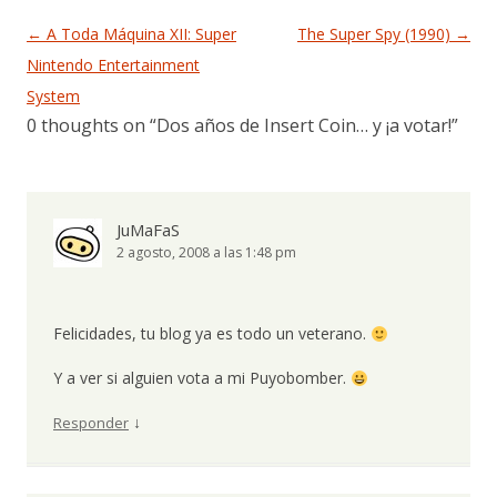
Navegación de entradas
←
A Toda Máquina XII: Super
The Super Spy (1990)
→
Nintendo Entertainment
System
0 thoughts on “
Dos años de Insert Coin… y ¡a votar!
”
JuMaFaS
2 agosto, 2008 a las 1:48 pm
Felicidades, tu blog ya es todo un veterano.
Y a ver si alguien vota a mi Puyobomber.
↓
Responder