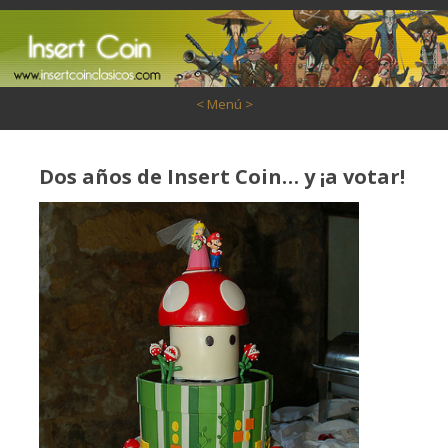
Saltar al contenido
< Menú >
Dos años de Insert Coin… y ¡a votar!