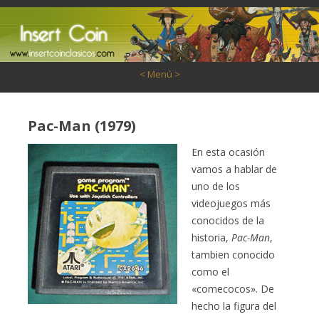
Saltar al contenido
< Menú >
Pac-Man (1979)
En esta ocasión
vamos a hablar de
uno de los
videojuegos más
conocidos de la
historia,
Pac-Man
,
tambien conocido
como el
«comecocos». De
hecho la figura del