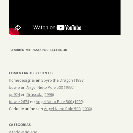
TAMBIÉN ME PASO POR FACEBOOK
COMENTARIOS RECIENTES
homedesignai
en
Spyro the Dragon (1998)
bowie
en
Ángel Nieto Pole 500 (1990)
qp924
en
Dráscula (1996)
bowie 2674
en
Ángel Nieto Pole 500 (1990)
Carlos Martínez
en
Ángel Nieto Pole 500 (1990)
CATEGORÍAS
A toda Máquina