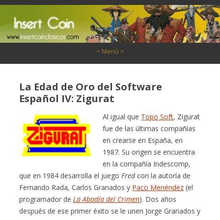
Saltar al contenido
< Menú >
La Edad de Oro del Software
Español IV: Zigurat
Al igual que
Topo Soft
, Zigurat
fue de las últimas compañías
en crearse en España, en
1987. Su origen se encuentra
en la compañía Indescomp,
que en 1984 desarrolla el juego
Fred
con la autoría de
Fernando Rada, Carlos Granados y
Paco Menéndez
(el
programador de
La Abadía del Crimen
). Dos años
después de ese primer éxito se le unen Jorge Granados y