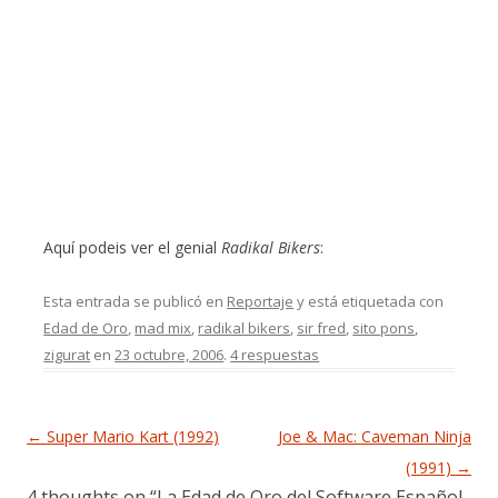
Aquí podeis ver el genial
Radikal Bikers
:
Esta entrada se publicó en
Reportaje
y está etiquetada con
Edad de Oro
,
mad mix
,
radikal bikers
,
sir fred
,
sito pons
,
zigurat
en
23 octubre, 2006
.
4 respuestas
Navegación de entradas
←
Super Mario Kart (1992)
Joe & Mac: Caveman Ninja
(1991)
→
4 thoughts on “
La Edad de Oro del Software Español