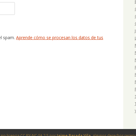
 el spam.
Aprende cómo se procesan los datos de tus
ajo licencia
CC BY-NC-SA 2.5
por
Jaime Parada Vila
, algunos derechos reser