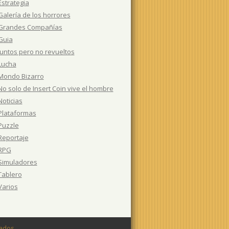
Estrategia
Galería de los horrores
Grandes Compañías
Guia
Juntos pero no revueltos
Lucha
Mondo Bizarro
No solo de Insert Coin vive el hombre
Noticias
Plataformas
Puzzle
Reportaje
RPG
Simuladores
Tablero
Varios
vados.