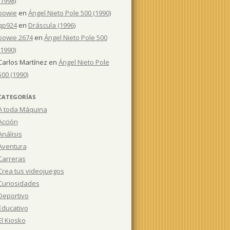
(1998)
bowie
en
Ángel Nieto Pole 500 (1990)
qp924
en
Dráscula (1996)
bowie 2674
en
Ángel Nieto Pole 500
(1990)
Carlos Martínez
en
Ángel Nieto Pole
500 (1990)
CATEGORÍAS
A toda Máquina
Acción
Análisis
Aventura
Carreras
Crea tus videojuegos
Curiosidades
Deportivo
Educativo
El Kiosko