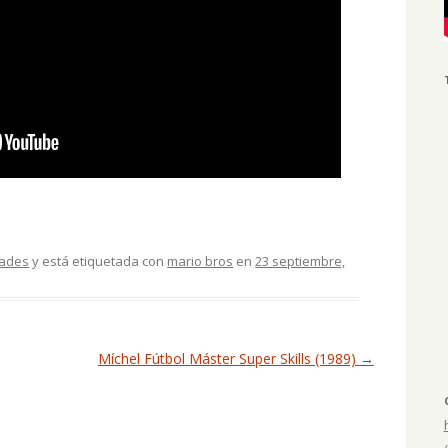
dades
y está etiquetada con
mario bros
en
23 septiembre,
Míchel Fútbol Máster Super Skills (1989)
→