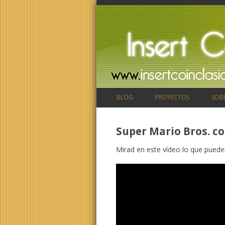
BLOG
PROYECTOS
SOB
Super Mario Bros. co
Mirad en este vídeo lo que puede